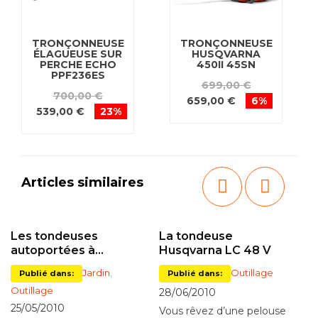
TRONÇONNEUSE
TRONÇONNEUSE
ÉLAGUEUSE SUR
HUSQVARNA
PERCHE ECHO
450II 45SN
PPF236ES
699,00 €
700,00 €
659,00 €
6%
539,00 €
23%
Articles similaires
Les tondeuses
La tondeuse
Ut
autoportées à
Husqvarna LC 48 V
t
éjection latérale
t
Jardin
,
Outillage
Publié dans:
Publié dans:
Outillage
Gu
28/06/2010
25/05/2010
14
Vous rêvez d’une pelouse