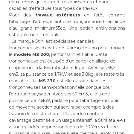
deux temps qui les rend très puissantes et donc
capables d’effectuer tous types de travaux.
Pour des
travaux extérieurs
en forêt comme
l‘abattage d’arbres, il faut une tronçonneuse thermique
d’au grand minimum35cc. Une option anti-vibrations
est également très utile.
La marque Stihl est spécialisée dans les
tronçonneuses d’abattage. Parmi elles, on peut trouver
le
modèle MS 200
, performant et fiable. Cette
tronçonneuse est équipée d’un carter en alliage de
magnésium à la fois robuste et léger. Avec ses 35,2
cm3, sa puissance de 1,7kW et ses 3,8kg, elle reste très
maniable. La
MS 270
est elle classée dans les
tronçonneuses semi-professionnelle conçue pour
l’entretien paysager. Avec ses 50 cm3, elle a une
puissance de 2,6kW, parfaite pour l’abattage des bois
de moyenne section qui servira par exemple à des
travaux de construction. Plus performante et
davantage destinée à un usage intensif, la Stih
l MS 441
a une cylindrée impressionnante de 70,7cm3 et une
puissance de 4,2kW. Elle se prête même à l’exploitation