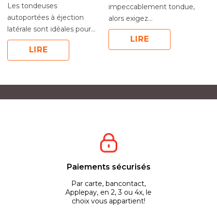
Les tondeuses
Qu
impeccablement tondue,
autoportées à éjection
sé
alors exigez
latérale sont idéales pour
Q
une tondeuse de
LIRE
les grandes étendues de
s
professionnels, qui vous
LIRE
gazon. Particuliers ou...
bi
offrira des...
Paiements sécurisés
Par carte, bancontact,
Applepay, en 2, 3 ou 4x, le
choix vous appartient!