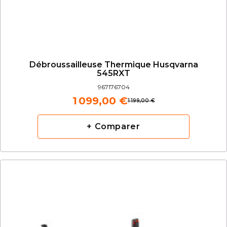
Débroussailleuse Thermique Husqvarna
545RXT
967176704
1 099,00 €
1 199,00 €
+ Comparer