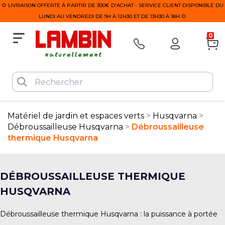
🌻 LIVRAISON OFFERTE À PARTIR DE 300€ D'ACHAT - SERVICE CLIENT DISPONIBLE DU
LUNDI AU VENDREDI DE 9H À 12H30 ET DE 13H30 À 18H 🌻
0
Matériel de jardin et espaces verts
Husqvarna
Débroussailleuse Husqvarna
Débroussailleuse
thermique Husqvarna
DÉBROUSSAILLEUSE THERMIQUE
HUSQVARNA
Débroussailleuse thermique Husqvarna : la puissance à portée