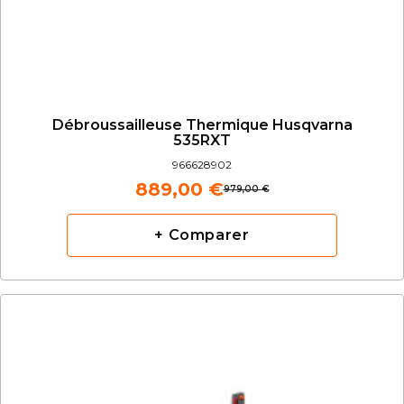
Débroussailleuse Thermique Husqvarna
535RXT
966628902
889,00 €
979,00 €
+ Comparer