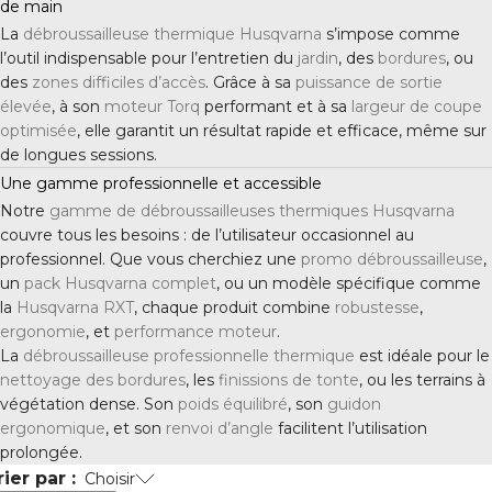
de main
La
débroussailleuse thermique Husqvarna
s’impose comme
l’outil indispensable pour l’entretien du
jardin
, des
bordures
, ou
des
zones difficiles d’accès
. Grâce à sa
puissance de sortie
élevée
, à son
moteur Torq
performant et à sa
largeur de coupe
optimisée
, elle garantit un résultat rapide et efficace, même sur
de longues sessions.
Une gamme professionnelle et accessible
Notre
gamme de débroussailleuses thermiques Husqvarna
couvre tous les besoins : de l’utilisateur occasionnel au
professionnel. Que vous cherchiez une
promo débroussailleuse
,
un
pack Husqvarna complet
, ou un modèle spécifique comme
la
Husqvarna RXT
, chaque produit combine
robustesse
,
ergonomie
, et
performance moteur
.
La
débroussailleuse professionnelle thermique
est idéale pour le
nettoyage des bordures
, les
finissions de tonte
, ou les terrains à
végétation dense. Son
poids équilibré
, son
guidon
ergonomique
, et son
renvoi d’angle
facilitent l’utilisation
prolongée.
rier par :
Choisir