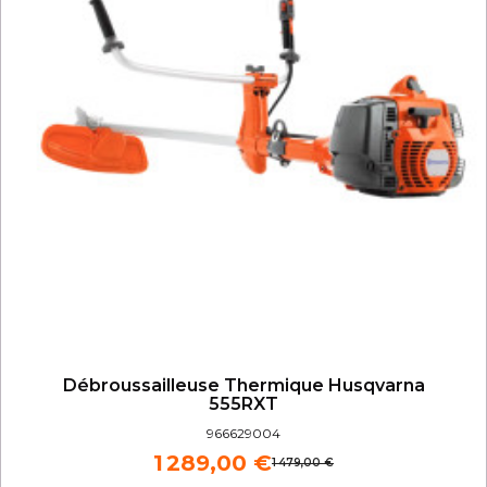
Débroussailleuse Thermique Husqvarna
555RXT
966629004
1 289,00 €
1 479,00 €