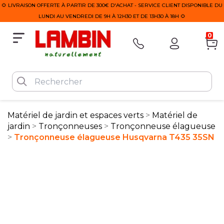
🌻 LIVRAISON OFFERTE À PARTIR DE 300€ D'ACHAT - SERVICE CLIENT DISPONIBLE DU
LUNDI AU VENDREDI DE 9H À 12H30 ET DE 13H30 À 18H 🌻
0
Matériel de jardin et espaces verts
Matériel de
jardin
Tronçonneuses
Tronçonneuse élagueuse
Tronçonneuse élagueuse Husqvarna T435 35SN