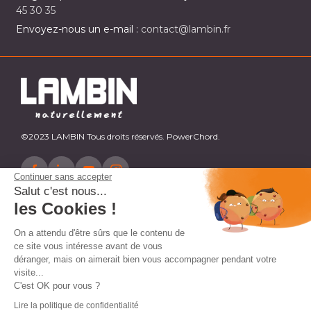
45 30 35
Envoyez-nous un e-mail :
contact@lambin.fr
©2023 LAMBIN Tous droits réservés. PowerChord.
Continuer sans accepter
Salut c'est nous...
les Cookies !
On a attendu d'être sûrs que le contenu de
ce site vous intéresse avant de vous
déranger, mais on aimerait bien vous accompagner pendant votre
visite...
C'est OK pour vous ?
Lire la politique de confidentialité