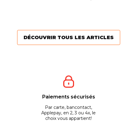
L'
proposés. Il est donc
différentes d’un outil
pa
parfois difficile de se...
destiné à l’élagage....
in
êt
ré
DÉCOUVRIR TOUS LES ARTICLES
Paiements sécurisés
Par carte, bancontact,
Applepay, en 2, 3 ou 4x, le
choix vous appartient!