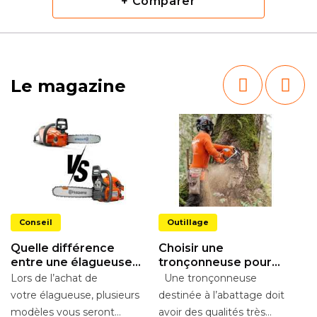
+ Comparer
Le magazine
Conseil
Outillage
Quelle différence
Choisir une
entre une élagueuse
tronçonneuse pour
thermique et à
l’abattage
Lors de l’achat de
Une tronçonneuse
L
batterie ?
votre élagueuse, plusieurs
destinée à l’abattage doit
d
modèles vous seront
avoir des qualités très