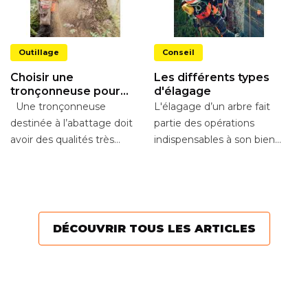
Outillage
Conseil
Choisir une
Les différents types
tronçonneuse pour
d'élagage
l’abattage
Une tronçonneuse
L'élagage d’un arbre fait
L
destinée à l’abattage doit
partie des opérations
d
avoir des qualités très
indispensables à son bien-
d
L
différentes d’un outil
être. La règle est de
d
ma
destiné à l’élagage....
réaliser une taille...
mo
é
e
DÉCOUVRIR TOUS LES ARTICLES
te