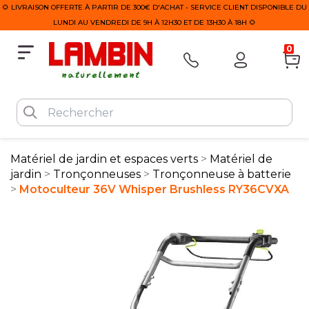
🌻 LIVRAISON OFFERTE À PARTIR DE 300€ D'ACHAT - SERVICE CLIENT DISPONIBLE DU
LUNDI AU VENDREDI DE 9H À 12H30 ET DE 13H30 À 18H 🌻
0
Matériel de jardin et espaces verts
Matériel de
jardin
Tronçonneuses
Tronçonneuse à batterie
Motoculteur 36V Whisper Brushless RY36CVXA