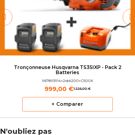
Tronçonneuse Husqvarna T535IXP - Pack 2
Batteries
967893914+2xbli200+C500X
999,00 €
1 226,00 €
+ Comparer
N'oubliez pas