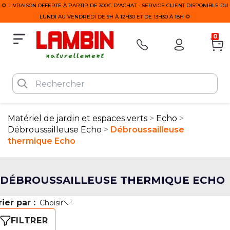
🌻 LIVRAISON OFFERTE À PARTIR DE 300€ D'ACHAT - SERVICE CLIENT DISPONIBLE DU
LUNDI AU VENDREDI DE 9H À 12H30 ET DE 13H30 À 18H 🌻
0
Matériel de jardin et espaces verts
Echo
Débroussailleuse Echo
Débroussailleuse
thermique Echo
DÉBROUSSAILLEUSE THERMIQUE ECHO
rier par :
Choisir
FILTRER