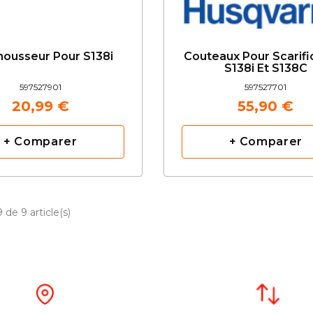
mousseur Pour S138i
Couteaux Pour Scarifi
S138i Et S138C
597527901
597527701
20,99 €
55,90 €
+ Comparer
+ Comparer
 de 9 article(s)