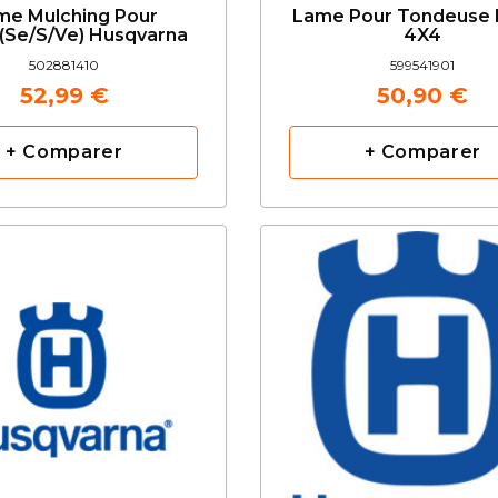
me Mulching Pour
Lame Pour Tondeuse
(Se/S/Ve) Husqvarna
4X4
502881410
599541901
52,99 €
50,90 €
+ Comparer
+ Comparer