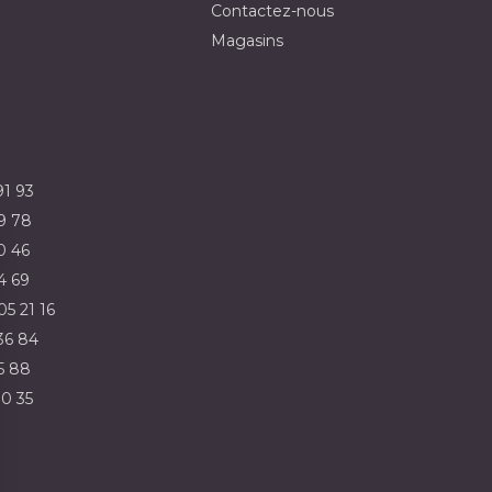
Contactez-nous
Magasins
91 93
9 78
0 46
4 69
05 21 16
36 84
5 88
30 35