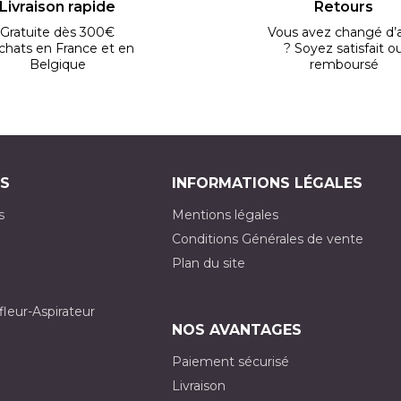
Livraison rapide
Retours
Gratuite dès 300€
Vous avez changé d’a
chats en France et en
? Soyez satisfait o
Belgique
remboursé
S
INFORMATIONS LÉGALES
s
Mentions légales
Conditions Générales de vente
Plan du site
fleur-Aspirateur
NOS AVANTAGES
Paiement sécurisé
Livraison