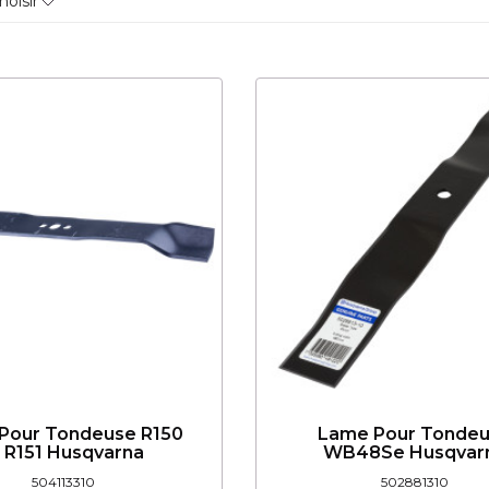
hoisir
Pour Tondeuse R150
Lame Pour Tonde
t R151 Husqvarna
WB48Se Husqvar
504113310
502881310