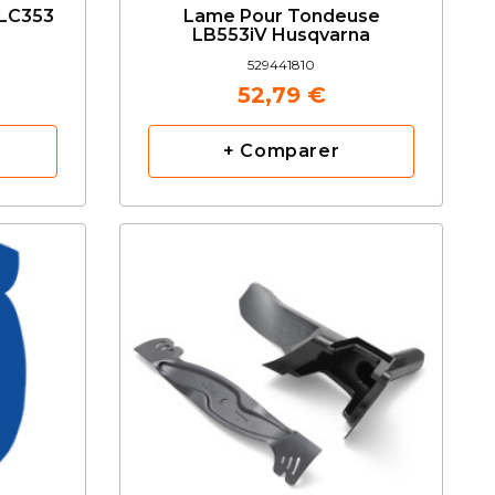
 LC353
Lame Pour Tondeuse
LB553iV Husqvarna
529441810
52,79 €
+ Comparer