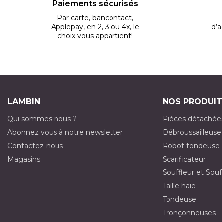
Paiements sécurisés
Par carte, bancontact,
Applepay, en 2, 3 ou 4x, le
d’a
choix vous appartient!
LAMBIN
NOS PRODUIT
Qui sommes nous ?
Pièces détachée
Abonnez vous à notre newsletter
Débroussailleuse
Contactez-nous
Robot tondeuse
Magasins
Scarificateur
Souffleur et Souf
Taille haie
Tondeuse
Tronçonneuses