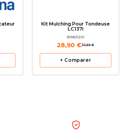
cateur
Kit Mulching Pour Tondeuse
LC137i
599831201
28,90 €
32,99 €
+ Comparer