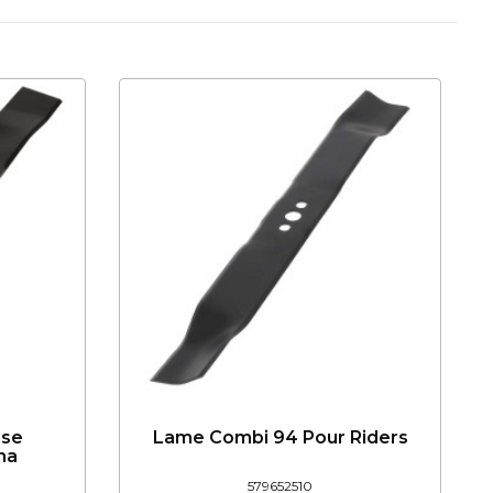
use
Lame Combi 94 Pour Riders
na
579652510