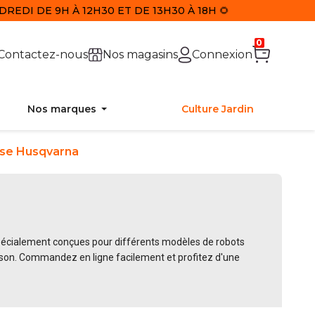
REDI DE 9H À 12H30 ET DE 13H30 À 18H 🌻
0
Contactez-nous
Nos magasins
Connexion
Nos marques
Culture Jardin
se Husqvarna
écialement conçues pour différents modèles de robots
ison. Commandez en ligne facilement et profitez d'une