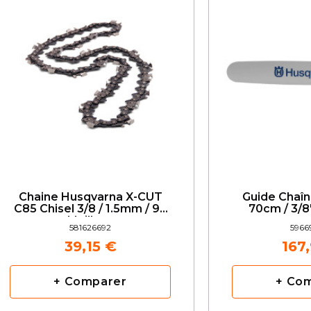
Chaine Husqvarna X-CUT
Guide Chaî
C85 Chisel 3/8 / 1.5mm / 92
70cm / 3/8
Maillons
581626692
5966
39,15 €
167
+ Comparer
+ Co