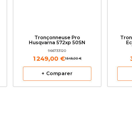
Tronçonneuse Pro
Tron
Husqvarna 572xp 50SN
Ec
966733120
1 249,00 €
1 549,00 €
+ Comparer