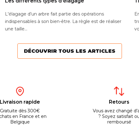
Les différents types d'élagage
T
L'élagage d’un arbre fait partie des opérations
En
indispensables à son bien-être. La règle est de réaliser
tr
une taille...
vo
DÉCOUVRIR TOUS LES ARTICLES
Livraison rapide
Retours
Gratuite dès 300€
Vous avez changé d’a
chats en France et en
? Soyez satisfait o
Belgique
remboursé