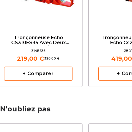
Tronçonneuse Echo
Tronçonneu
CS310ES35 Avec Deux
Echo Cs2
Chaînes D'origine
314ES35
280
219,00 €
419,00
320,00 €
+ Comparer
+ Co
N'oubliez pas