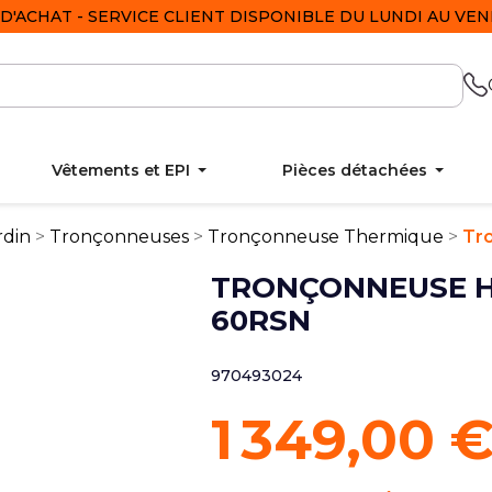
D'ACHAT - SERVICE CLIENT DISPONIBLE DU LUNDI AU VEND
Vêtements et EPI
Pièces détachées
rdin
Tronçonneuses
Tronçonneuse Thermique
Tr
TRONÇONNEUSE H
60RSN
970493024
1 349,00 