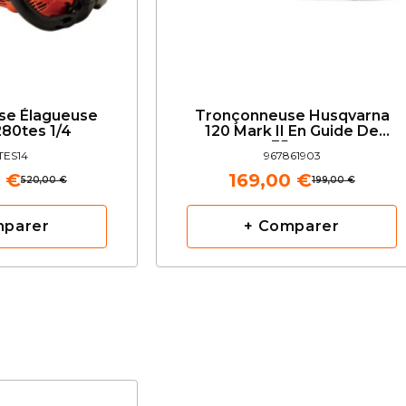
se Élagueuse
Tronçonneuse Husqvarna
80tes 1/4
120 Mark II En Guide De
35cm
TES14
967861903
 €
169,00 €
520,00 €
199,00 €
mparer
+ Comparer