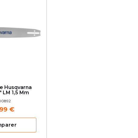
ne Husqvarna
" LM 1,5 Mm
90892
,99 €
mparer