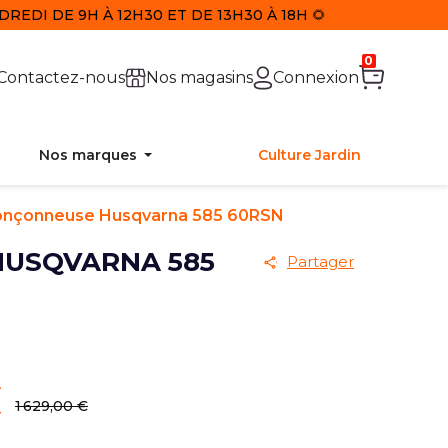
REDI DE 9H À 12H30 ET DE 13H30 À 18H 🌻
0
Contactez-nous
Nos magasins
Connexion
Nos marques
Culture Jardin
onçonneuse Husqvarna 585 60RSN
USQVARNA 585
Partager
€
1 629,00 €