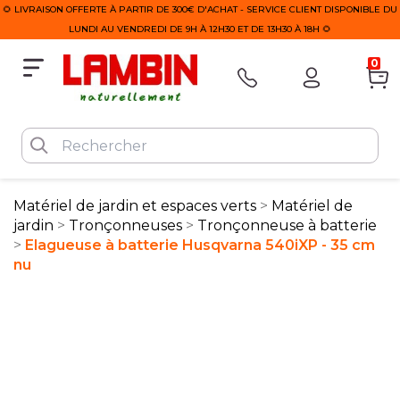
🌻 LIVRAISON OFFERTE À PARTIR DE 300€ D'ACHAT - SERVICE CLIENT DISPONIBLE DU
LUNDI AU VENDREDI DE 9H À 12H30 ET DE 13H30 À 18H 🌻
0
Matériel de jardin et espaces verts
Matériel de
jardin
Tronçonneuses
Tronçonneuse à batterie
Elagueuse à batterie Husqvarna 540iXP - 35 cm
nu