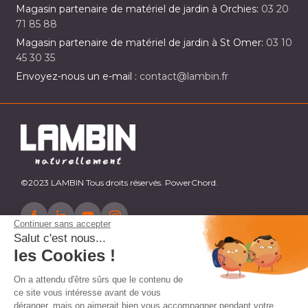
Magasin partenaire de matériel de jardin à Orchies:
03 20
71 85 88
Magasin partenaire de matériel de jardin à St Omer:
03 10
45 30 35
Envoyez-nous un e-mail :
contact@lambin.fr
©2023 LAMBIN Tous droits réservés. PowerChord.
Continuer sans accepter
Salut c'est nous...
les Cookies !
On a attendu d'être sûrs que le contenu de
ce site vous intéresse avant de vous
déranger, mais on aimerait bien vous accompagner pendant votre