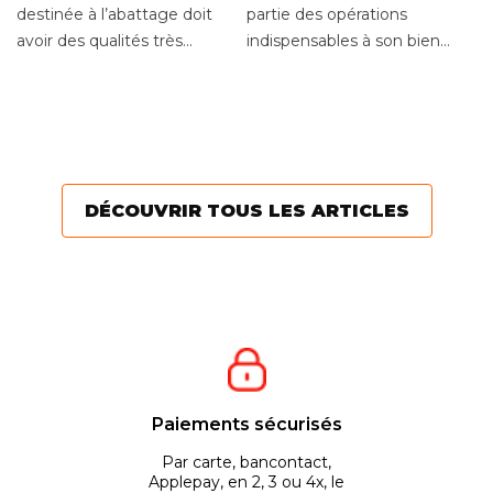
destinée à l’abattage doit
partie des opérations
T
avoir des qualités très
indispensables à son bien-
H
différentes d’un outil
être. La règle est de
E
En
destiné à l’élagage....
réaliser une taille...
mo
t
vo
Po
DÉCOUVRIR TOUS LES ARTICLES
Paiements sécurisés
Par carte, bancontact,
Applepay, en 2, 3 ou 4x, le