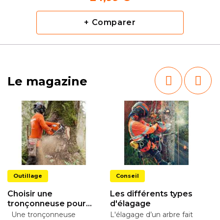
+ Comparer
Le magazine
Outillage
Conseil
Choisir une
Les différents types
tronçonneuse pour
d'élagage
l’abattage
Une tronçonneuse
L'élagage d’un arbre fait