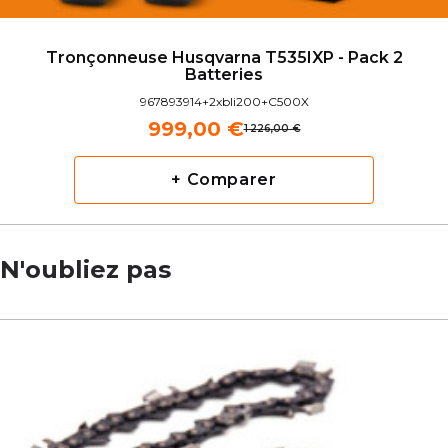
Tronçonneuse Husqvarna T535IXP - Pack 2
Batteries
967893914+2xbli200+C500X
999,00 €
1 226,00 €
+ Comparer
N'oubliez pas