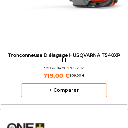
Tronçonneuse D'élagage HUSQVARNA T540XP
III
970517914 ou 970517912
719,00 €
909,00 €
+ Comparer