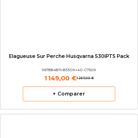
Elagueuse Sur Perche Husqvarna 530iPT5 Pack
967884811+B330X+40-C750X
1 149,00 €
1 267,00 €
+ Comparer