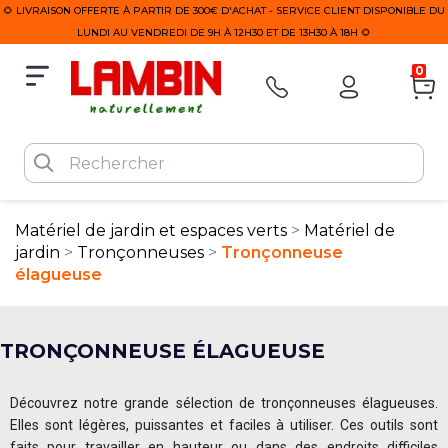
🌻 LIVRAISON OFFERTE À PARTIR DE 300€ D'ACHAT - SERVICE CLIENT DISPONIBLE DU
LUNDI AU VENDREDI DE 9H À 12H30 ET DE 13H30 À 18H 🌻
0
Matériel de jardin et espaces verts
Matériel de
jardin
Tronçonneuses
Tronçonneuse
élagueuse
TRONÇONNEUSE ÉLAGUEUSE
Découvrez notre grande sélection de tronçonneuses élagueuses.
Elles sont légères, puissantes et faciles à utiliser. Ces outils sont
faits pour travailler en hauteur ou dans des endroits difficiles