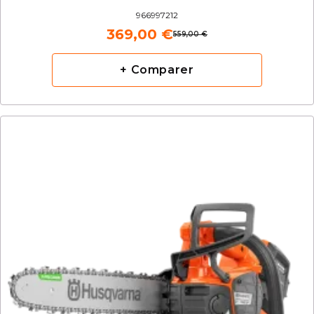
966997212
369,00 €
559,00 €
+ Comparer