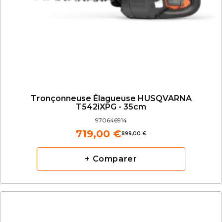
Tronçonneuse Élagueuse HUSQVARNA
T542iXPG - 35cm
970646914
719,00 €
899,00 €
+ Comparer