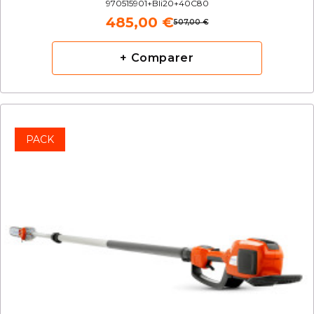
970515901+Bli20+40C80
485,00 €
507,00 €
+ Comparer
PACK