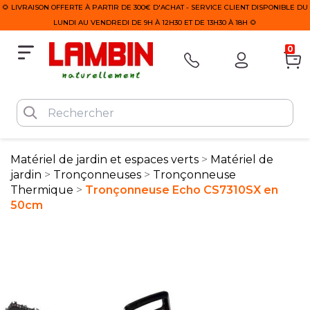
🌻 LIVRAISON OFFERTE À PARTIR DE 300€ D'ACHAT - SERVICE CLIENT DISPONIBLE DU
LUNDI AU VENDREDI DE 9H À 12H30 ET DE 13H30 À 18H 🌻
0
Matériel de jardin et espaces verts
Matériel de
jardin
Tronçonneuses
Tronçonneuse
Thermique
Tronçonneuse Echo CS7310SX en
50cm