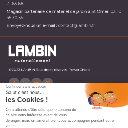
71 85 88
Magasin partenaire de matériel de jardin à St Omer:
03 10
45 30 35
Envoyez-nous un e-mail :
contact@lambin.fr
©2023 LAMBIN Tous droits réservés. PowerChord.
Continuer sans accepter
Salut c'est nous...
les Cookies !
On a attendu d'être sûrs que le contenu de
ce site vous intéresse avant de vous
déranger, mais on aimerait bien vous accompagner pendant votre
visite...