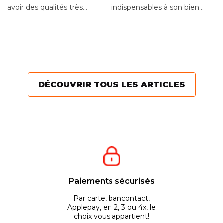
T
avoir des qualités très
indispensables à son bien-
H
différentes d’un outil
être. La règle est de
E
En
destiné à l’élagage....
réaliser une taille...
mo
t
vo
Po
DÉCOUVRIR TOUS LES ARTICLES
Paiements sécurisés
Par carte, bancontact,
Applepay, en 2, 3 ou 4x, le
choix vous appartient!