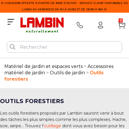
🌻 LIVRAISON OFFERTE À PARTIR DE 300€ D'ACHAT - SERVICE CLIENT DISPONIBLE DU
LUNDI AU VENDREDI DE 9H À 12H30 ET DE 13H30 À 18H 🌻
0
Matériel de jardin et espaces verts
Accessoires
matériel de jardin
Outils de jardin
Outils
forestiers
OUTILS FORESTIERS
Les outils forestiers proposés par Lambin sauront venir à bout
des tâches les plus simples comme les plus complexes. Hache,
scie, serpe... Trouvez l'
outillage
dont vous avez besoin pour les