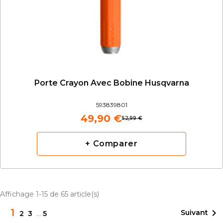
Porte Crayon Avec Bobine Husqvarna
593839801
49,90 €
52,99 €
+ Comparer
Affichage 1-15 de 65 article(s)
1

Suivant
2
3
…
5