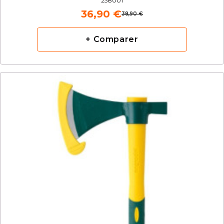
238001
36,90 €
38,90 €
+ Comparer