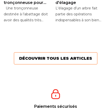
tronçonneuse pour
d'élagage
l’abattage
Une tronçonneuse
L'élagage d’un arbre fait
destinée à l’abattage doit
partie des opérations
T
avoir des qualités très
indispensables à son bien-
H
différentes d’un outil
être. La règle est de
E
En
destiné à l’élagage....
réaliser une taille...
mo
t
vo
Po
DÉCOUVRIR TOUS LES ARTICLES
Paiements sécurisés