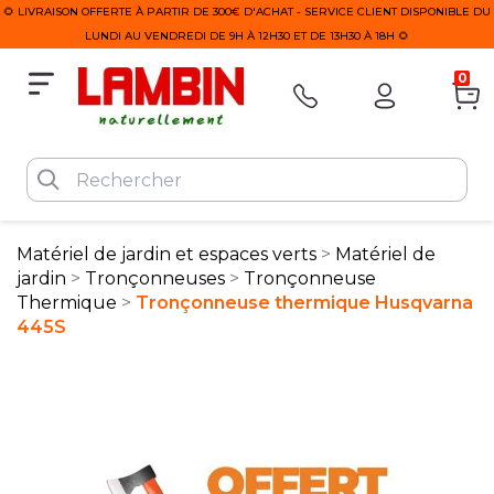
🌻 LIVRAISON OFFERTE À PARTIR DE 300€ D'ACHAT - SERVICE CLIENT DISPONIBLE DU
LUNDI AU VENDREDI DE 9H À 12H30 ET DE 13H30 À 18H 🌻
0
Matériel de jardin et espaces verts
Matériel de
jardin
Tronçonneuses
Tronçonneuse
Thermique
Tronçonneuse thermique Husqvarna
445S