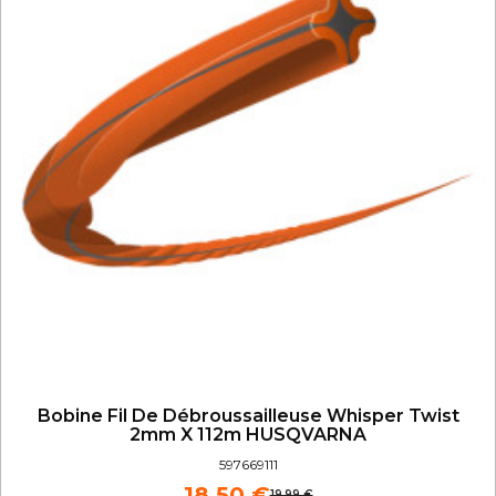
Bobine Fil De Débroussailleuse Whisper Twist
2mm X 112m HUSQVARNA
597669111
18,50 €
19,99 €