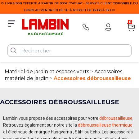
🌻 LIVRAISON OFFERTE À PARTIR DE 300€ D'ACHAT - SERVICE CLIENT DISPONIBLE DU
LUNDI AU VENDREDI DE 9H À 12H30 ET DE 13H30 À 18H 🌻
0
Matériel de jardin et espaces verts
Accessoires
matériel de jardin
Accessoires débroussailleuse
ACCESSOIRES DÉBROUSSAILLEUSE
Lambin vous propose des accessoires pour votre
débroussailleuse
.
Retrouvez également sur notre site la
débroussailleuse thermique
et électrique de marque Husqvarna , Stihl ou Echo. Les accessoires
vous permettent de compléter votre équipement et d'entretenir