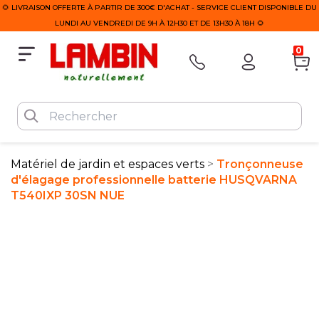
🌻 LIVRAISON OFFERTE À PARTIR DE 300€ D'ACHAT - SERVICE CLIENT DISPONIBLE DU
LUNDI AU VENDREDI DE 9H À 12H30 ET DE 13H30 À 18H 🌻
0
Matériel de jardin et espaces verts
Tronçonneuse
d'élagage professionnelle batterie HUSQVARNA
T540IXP 30SN NUE