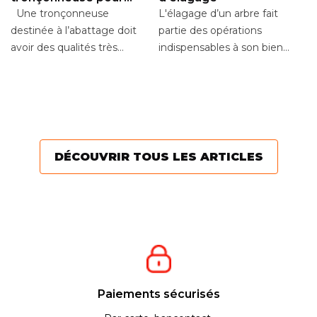
l’abattage
Une tronçonneuse
L'élagage d’un arbre fait
destinée à l’abattage doit
partie des opérations
T
avoir des qualités très
indispensables à son bien-
H
différentes d’un outil
être. La règle est de
E
En
destiné à l’élagage....
réaliser une taille...
mo
t
vo
Po
DÉCOUVRIR TOUS LES ARTICLES
Paiements sécurisés