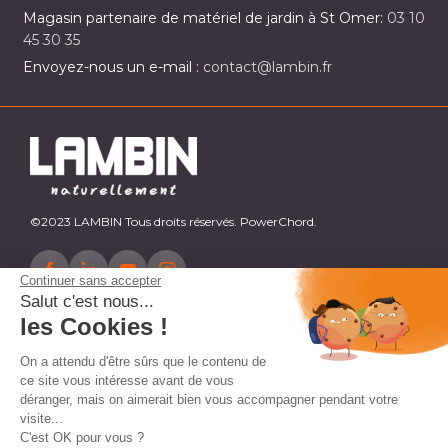
Magasin partenaire de matériel de jardin à St Omer:
03 10
45 30 35
Envoyez-nous un e-mail :
contact@lambin.fr
©2023 LAMBIN Tous droits réservés. PowerChord.
Continuer sans accepter
Salut c'est nous...
les Cookies !
On a attendu d'être sûrs que le contenu de
ce site vous intéresse avant de vous
déranger, mais on aimerait bien vous accompagner pendant votre
visite...
C'est OK pour vous ?