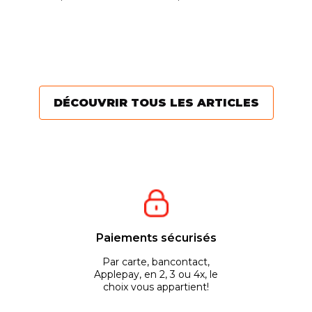
H
différentes d’un outil
être. La règle est de
E
En
destiné à l’élagage....
réaliser une taille...
mo
t
vo
Po
DÉCOUVRIR TOUS LES ARTICLES
Paiements sécurisés
Par carte, bancontact,
Applepay, en 2, 3 ou 4x, le
choix vous appartient!