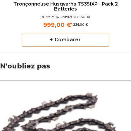
Tronçonneuse Husqvarna T535IXP - Pack 2
Batteries
967893914+2xbli200+C500X
999,00 €
1 226,00 €
+ Comparer
N'oubliez pas