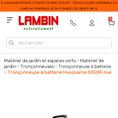
🌻 LIVRAISON OFFERTE À PARTIR DE 300€ D'ACHAT - SERVICE CLIENT DISPONIBLE DU
LUNDI AU VENDREDI DE 9H À 12H30 ET DE 13H30 À 18H 🌻
0
Matériel de jardin et espaces verts
Matériel de
jardin
Tronçonneuses
Tronçonneuse à batterie
Tronçonneuse à batterie Husqvarna 535iXP nue