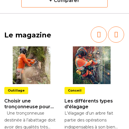
+ Comparer
Le magazine
Outillage
Conseil
Choisir une
Les différents types
tronçonneuse pour
d'élagage
l’abattage
Une tronçonneuse
L'élagage d’un arbre fait
destinée à l’abattage doit
partie des opérations
T
avoir des qualités très
indispensables à son bien-