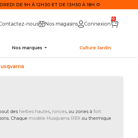
REDI DE 9H À 12H30 ET DE 13H30 À 18H 🌻
0
Contactez-nous
Nos magasins
Connexion
Nos marques
Culture Jardin
Husqvarna
 bout des
herbes hautes
,
ronces
, ou zones à
fort
essions. Chaque
modèle Husqvarna RBX
ou thermique