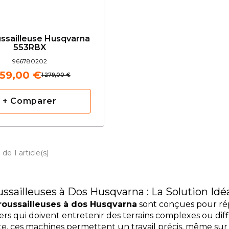
ssailleuse Husqvarna
553RBX
966780202
159,00 €
1 279,00 €
+ Comparer
de 1 article(s)
sailleuses à Dos Husqvarna : La Solution Idéa
oussailleuses à dos Husqvarna
sont conçues pour rép
iers qui doivent entretenir des terrains complexes ou diff
e, ces machines permettent un travail précis, même sur