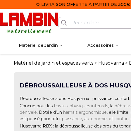
🌻 LIVRAISON OFFERTE À PARTIR DE 300€ 
Matériel de Jardin
Accessoires
Matériel de jardin et espaces verts
Husqvarna
DÉBROUSSAILLEUSE À DOS HUSQ
Débroussailleuse à dos Husqvarna : puissance, confort e
Conçue pour les
travaux physiques intensifs
, la
débrous
dénivelé
. Dotée d’un
harnais ergonomique
, elle limit
est pensé pour offrir
puissance
,
autonomie
, et
confort
Husqvarna RBX : la débroussailleuse des pros du terrai