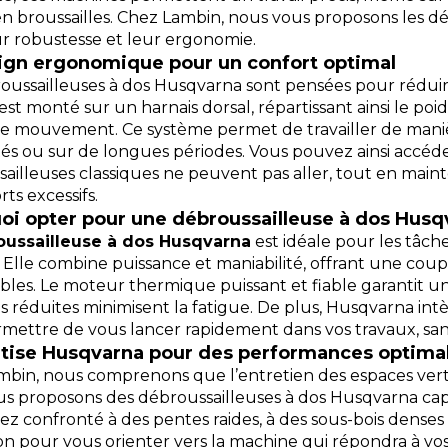
n broussailles. Chez Lambin, nous vous proposons les d
r robustesse et leur ergonomie.
ign ergonomique pour un confort optimal
oussailleuses à dos Husqvarna sont pensées pour réduire
st monté sur un harnais dorsal, répartissant ainsi le poi
de mouvement. Ce système permet de travailler de manièr
és ou sur de longues périodes. Vous pouvez ainsi accéde
ailleuses classiques ne peuvent pas aller, tout en main
rts excessifs.
oi opter pour une débroussailleuse à dos Husq
ussailleuse à dos Husqvarna
est idéale pour les tâche
es. Elle combine puissance et maniabilité, offrant une co
ibles. Le moteur thermique puissant et fiable garantit 
ns réduites minimisent la fatigue. De plus, Husqvarna in
mettre de vous lancer rapidement dans vos travaux, sans
rtise Husqvarna pour des performances optima
bin, nous comprenons que l’entretien des espaces verts
s proposons des débroussailleuses à dos Husqvarna capab
ez confronté à des pentes raides, à des sous-bois denses o
ion pour vous orienter vers la machine qui répondra à 