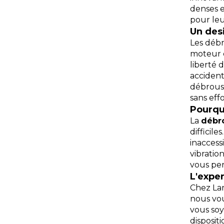
denses e
pour leu
Un des
Les débr
moteur e
liberté 
accident
débrouss
sans effo
Pourqu
La
débro
difficil
inaccess
vibratio
vous per
L'expe
Chez Lam
nous vou
vous soy
disposit