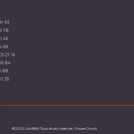
91 93
9 78
0 46
4 69
05 21 16
36 84
5 88
30 35
sez vos Options
os paramètres de confidentialité, en garantissant la co
©2023 LAMBIN Tous droits réservés. PowerChord.