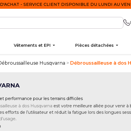
D'ACHAT - SERVICE CLIENT DISPONIBLE DU LUNDI AU VEND
Vêtements et EPI
Pièces détachées
Débroussailleuse Husqvarna
Débroussailleuse à dos 
VARNA
t performance pour les terrains difficiles
sailleuse à dos Husqvarna
est votre meilleure alliée pour venir à
e les efforts de l’utilisateur et réduit la fatigue lors des longues s
 d’usage
.
n