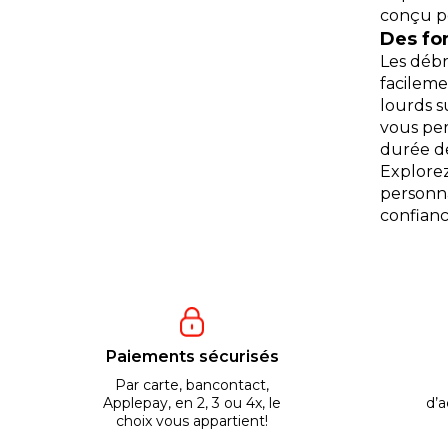
conçu po
Des fo
Les débr
facileme
lourds s
vous per
durée de
Explorez
personna
confiance
Paiements sécurisés
Par carte, bancontact,
Applepay, en 2, 3 ou 4x, le
d’a
choix vous appartient!