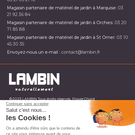
Magasin partenaire de matériel de jardin à Marquise:
03
21 92 36 84
Magasin partenaire de matériel de jardin à Orchies:
03 20
71 85 88
Magasin partenaire de matériel de jardin à St Omer:
03 10
45 30 35
Envoyez-nous un e-mail :
contact@lambin.fr
©2023 LAMBIN Tous droits réservés. PowerChord.
Continuer sans accepter
Salut c'est nous...
les Cookies !
On a attendu d'être sûrs que le contenu de
ce site vous intéresse avant de vous