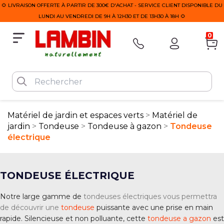
🌻 LIVRAISON OFFERTE À PARTIR DE 300€ D'ACHAT - SERVICE CLIENT DISPONIBLE DU
LUNDI AU VENDREDI DE 9H À 12H30 ET DE 13H30 À 18H 🌻
0
Matériel de jardin et espaces verts
Matériel de
jardin
Tondeuse
Tondeuse à gazon
Tondeuse
électrique
TONDEUSE ÉLECTRIQUE
Notre large gamme de
tondeuses électriques vous permettra
de découvrir une
tondeuse
puissante avec une prise en main
rapide. Silencieuse et non polluante, cette
tondeuse a gazon
est