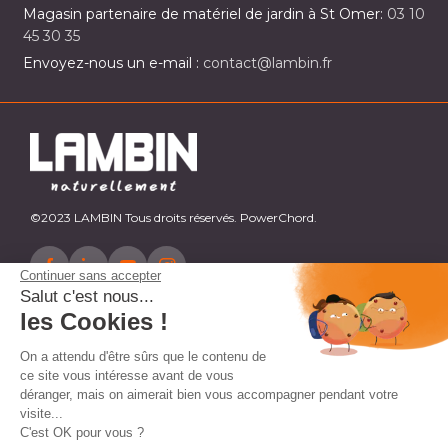
Magasin partenaire de matériel de jardin à St Omer:
03 10
45 30 35
Envoyez-nous un e-mail :
contact@lambin.fr
©2023 LAMBIN Tous droits réservés. PowerChord.
Continuer sans accepter
Salut c'est nous...
les Cookies !
On a attendu d'être sûrs que le contenu de
ce site vous intéresse avant de vous
déranger, mais on aimerait bien vous accompagner pendant votre
visite...
C'est OK pour vous ?