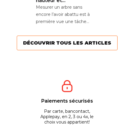
hauteur et
circonférence
Mesurer un arbre sans
encore l’avoir abattu est à
première vue une tâche
ardue. Cependant, il existe
diverses...
DÉCOUVRIR TOUS LES ARTICLES
Paiements sécurisés
Par carte, bancontact,
Applepay, en 2, 3 ou 4x, le
choix vous appartient!