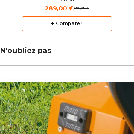
303T30
289,00 €
405,00 €
+ Comparer
N'oubliez pas