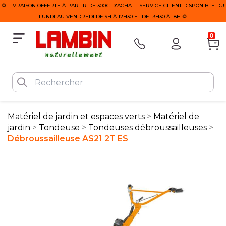
🌻 LIVRAISON OFFERTE À PARTIR DE 300€ D'ACHAT - SERVICE CLIENT DISPONIBLE DU
LUNDI AU VENDREDI DE 9H À 12H30 ET DE 13H30 À 18H 🌻
0
Matériel de jardin et espaces verts
Matériel de
jardin
Tondeuse
Tondeuses débroussailleuses
Débroussailleuse AS21 2T ES