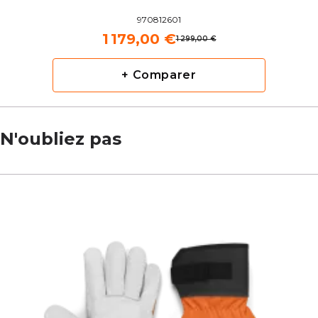
970812601
1 179,00 €
1 299,00 €
+ Comparer
N'oubliez pas