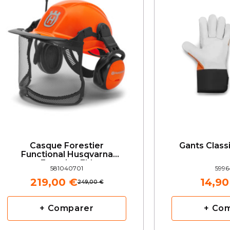
Casque Forestier
Gants Class
Functional Husqvarna
Fonction FM
581040701
5996
219,00 €
14,90
249,00 €
+ Comparer
+ Co