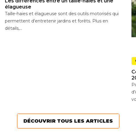
Les différences entre un taille-haies et une
élagueuse
Taille-haies et élagueuse sont des outils motorisés qui
permettent d'entretenir jardins et forêts. Plus en
détails,...
C
2
Po
d’
vo
DÉCOUVRIR TOUS LES ARTICLES