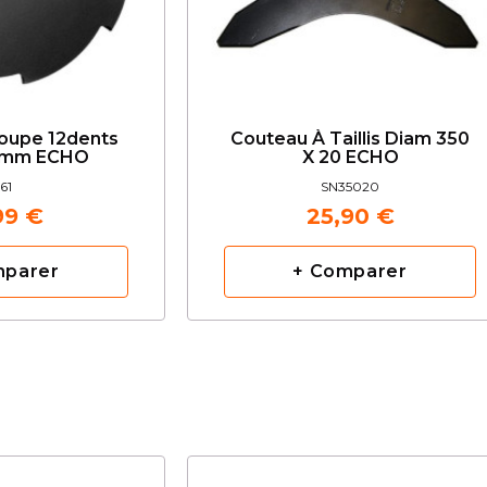
oupe 12dents
Couteau À Taillis Diam 350
6mm ECHO
X 20 ECHO
61
SN35020
99 €
25,90 €
mparer
+ Comparer