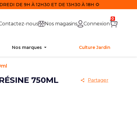
REDI DE 9H À 12H30 ET DE 13H30 À 18H 🌻
0
Contactez-nous
Nos magasins
Connexion
Nos marques
Culture Jardin
0ml
RÉSINE 750ML
Partager