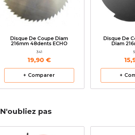
Disque De Coupe Diam
Disque De C
216mm 48dents ECHO
Diam 21
341
5
19,90 €
15,
+ Comparer
+ Co
N'oubliez pas