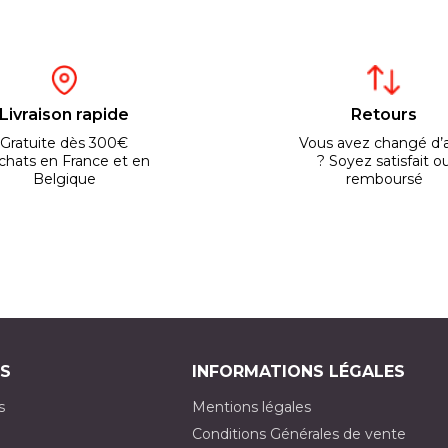
Livraison rapide
Retours
Gratuite dès 300€
Vous avez changé d’a
chats en France et en
? Soyez satisfait o
Belgique
remboursé
S
INFORMATIONS LÉGALES
s
Mentions légales
Conditions Générales de vente