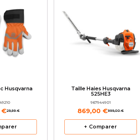
ic Husqvarna
Taille Haies Husqvarna
525HE3
49210
967944901
 €
869,00 €
29,99 €
999,00 €
mparer
+ Comparer