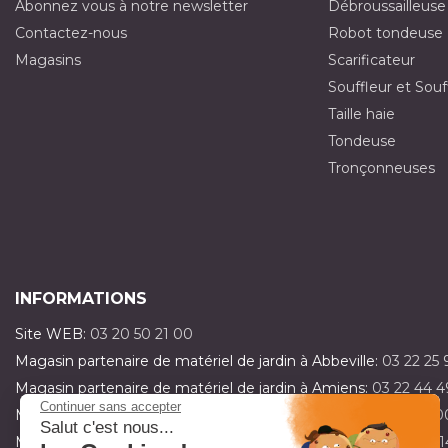
Abonnez vous à notre newsletter
Débroussailleuse
Contactez-nous
Robot tondeuse
Magasins
Scarificateur
Souffleur et Souf
Taille haie
Tondeuse
Tronçonneuses
INFORMATIONS
Site WEB:
03 20 50 21 00
Magasin partenaire de matériel de jardin à Abbeville:
03 22 25 
Magasin partenaire de matériel de jardin à Amiens:
03 22 44 4
Continuer sans accepter
Magasin partenaire de matériel de jardin à Dainville:
03 21 15 0
Salut c'est nous...
Magasin partenaire de matériel de jardin à Fillièvres:
03 21 47 1