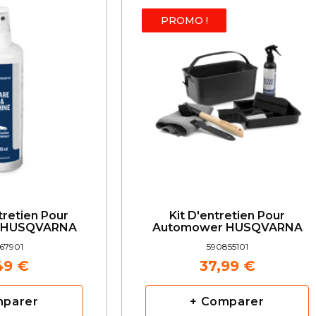
PROMO !
tretien Pour
Kit D'entretien Pour
 HUSQVARNA
Automower HUSQVARNA
67901
590855101
49 €
37,99 €
mparer
+ Comparer