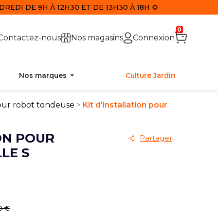
REDI DE 9H À 12H30 ET DE 13H30 À 18H 🌻
0
Contactez-nous
Nos magasins
Connexion
Nos marques
Culture Jardin
our robot tondeuse
Kit d'installation pour
ON POUR
Partager
LE S
0 €