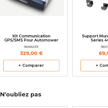
Kit Communication
Support Mur
GPS/SMS Pour Automower
Series 4
586662313
5850
329,00 €
69,
+ Comparer
+ Co
N'oubliez pas