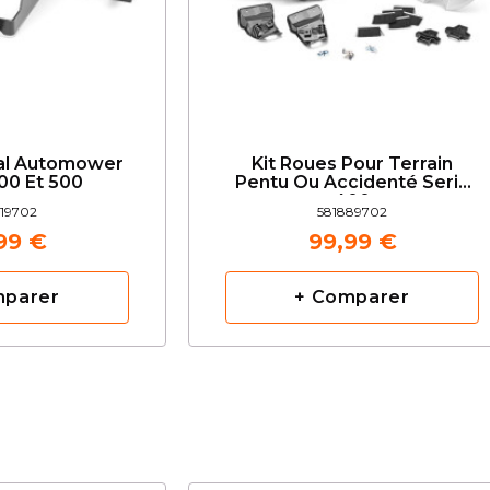
al Automower
Kit Roues Pour Terrain
00 Et 500
Pentu Ou Accidenté Serie
400
19702
581889702
99 €
99,99 €
mparer
+ Comparer