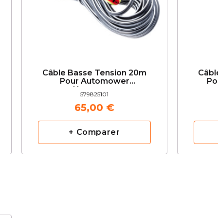
Câble Basse Tension 20m
Câbl
Pour Automower
Po
Husqvarna
579825101
65,00 €
+ Comparer