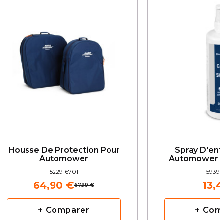
Housse De Protection Pour
Spray D'en
Automower
Automower
522916701
5939
64,90 €
13,
67,99 €
+ Comparer
+ Co