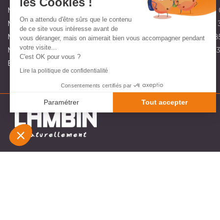
les Cookies !
Magasin partenaire de matériel de jardin à Maninghem:
03 21 
On a attendu d'être sûrs que le contenu
Magasin partenaire de matériel de jardin à Marquise:
03 21 92 
de ce site vous intéresse avant de
Magasin partenaire de matériel de jardin à Orchies:
03 20 71 8
vous déranger, mais on aimerait bien vous accompagner pendant
votre visite...
Magasin partenaire de matériel de jardin à St Omer:
03 10 45 
C'est OK pour vous ?
Envoyez-nous un e-mail :
contact@lambin.fr
Lire la politique de confidentialité
Consentements certifiés par
Paramétrer
Tout accepter
Plateforme de Gestion du Consentement : Personnali
Axeptio consent
Notre plateforme vous permet d'adapter et de gérer v