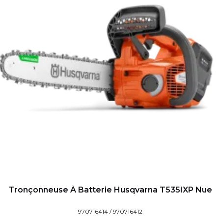
Tronçonneuse À Batterie Husqvarna T535IXP Nue
970716414 / 970716412