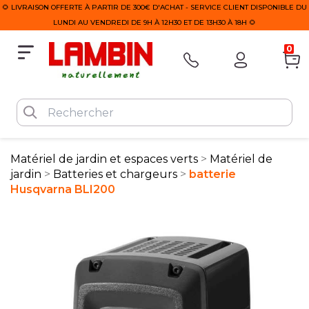
🌻 LIVRAISON OFFERTE À PARTIR DE 300€ D'ACHAT - SERVICE CLIENT DISPONIBLE DU
LUNDI AU VENDREDI DE 9H À 12H30 ET DE 13H30 À 18H 🌻
0
Matériel de jardin et espaces verts
Matériel de
jardin
Batteries et chargeurs
batterie
Husqvarna BLI200