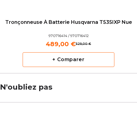
Tronçonneuse À Batterie Husqvarna T535IXP Nue
970716414 / 970716412
489,00 €
529,00 €
+ Comparer
N'oubliez pas