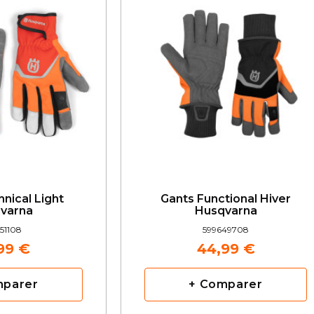
nical Light
Gants Functional Hiver
varna
Husqvarna
51108
599649708
99 €
44,99 €
mparer
+ Comparer