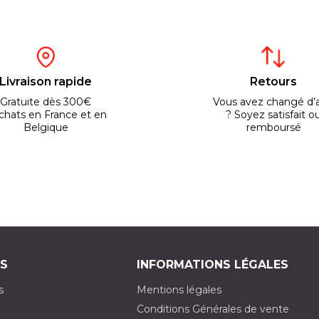
Livraison rapide
Retours
Gratuite dès 300€
Vous avez changé d’a
chats en France et en
? Soyez satisfait o
Belgique
remboursé
S
INFORMATIONS LÉGALES
s
Mentions légales
Conditions Générales de vente