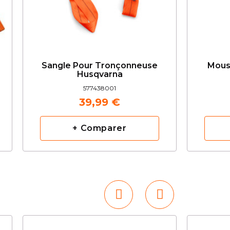
Sangle Pour Tronçonneuse
Mousq
Husqvarna
577438001
39,99 €
+ Comparer