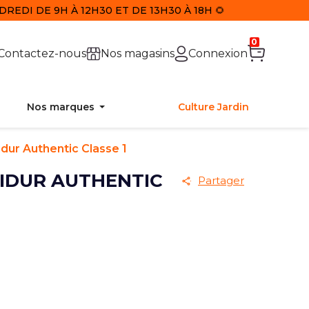
REDI DE 9H À 12H30 ET DE 13H30 À 18H 🌻
0
Contactez-nous
Nos magasins
Connexion
Nos marques
Culture Jardin
dur Authentic Classe 1
IDUR AUTHENTIC
Partager