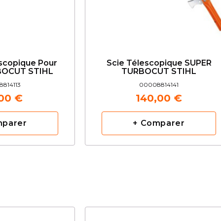
scopique Pour
Scie Télescopique SUPER
BOCUT STIHL
TURBOCUT STIHL
814113
00008814141
,00 €
140,00 €
mparer
+ Comparer