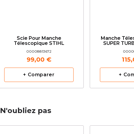
Scie Pour Manche
Manche Téle
Télescopique STIHL
SUPER TUR
00008813672
00008
99,00 €
115
+ Comparer
+ Co
N'oubliez pas