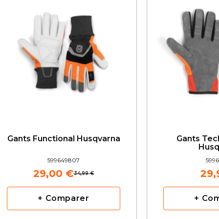
Gants Functional Husqvarna
Gants Tech
Husq
599649807
5996
29,00 €
29,
34,99 €
+ Comparer
+ Co