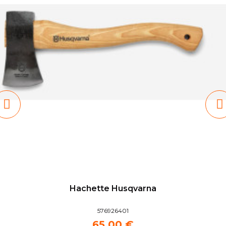
Hachette Husqvarna
576926401
65,00 €