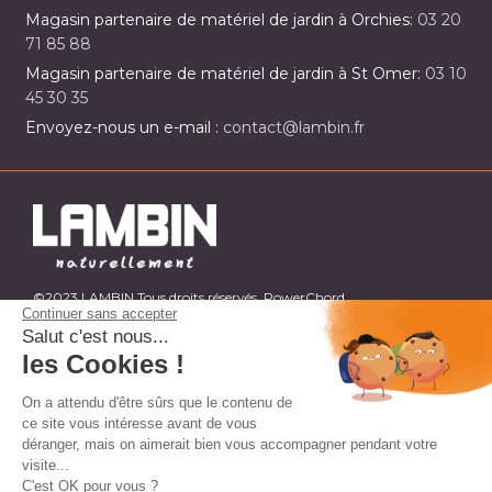
Magasin partenaire de matériel de jardin à Orchies:
03 20
71 85 88
Magasin partenaire de matériel de jardin à St Omer:
03 10
45 30 35
Envoyez-nous un e-mail :
contact@lambin.fr
©2023 LAMBIN Tous droits réservés. PowerChord.
Continuer sans accepter
Salut c'est nous...
les Cookies !
On a attendu d'être sûrs que le contenu de
ce site vous intéresse avant de vous
déranger, mais on aimerait bien vous accompagner pendant votre
visite...
C'est OK pour vous ?