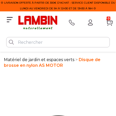
🌻 LIVRAISON OFFERTE À PARTIR DE 300€ D'ACHAT - SERVICE CLIENT DISPONIBLE DU
LUNDI AU VENDREDI DE 9H À 12H30 ET DE 13H30 À 18H 🌻
0
Matériel de jardin et espaces verts
Disque de
brosse en nylon AS MOTOR