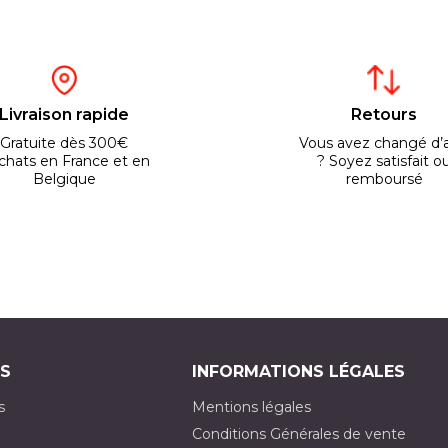
Livraison rapide
Retours
Gratuite dès 300€
Vous avez changé d’a
chats en France et en
? Soyez satisfait o
Belgique
remboursé
S
INFORMATIONS LÉGALES
s
Mentions légales
Conditions Générales de vente