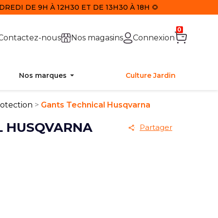
REDI DE 9H À 12H30 ET DE 13H30 À 18H 🌻
0
Contactez-nous
Nos magasins
Connexion
Nos marques
Culture Jardin
otection
Gants Technical Husqvarna
L HUSQVARNA
Partager