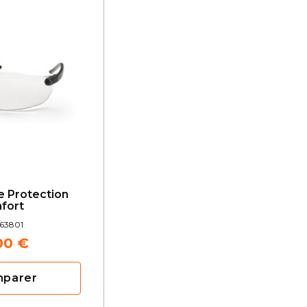
e Protection
fort
63801
00 €
mparer