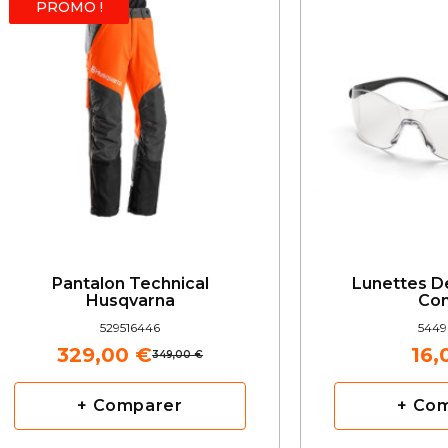
PROMO !
Pantalon Technical
Lunettes D
Husqvarna
Con
529516446
5449
329,00 €
16,
349,00 €
+ Comparer
+ Co