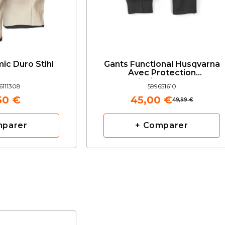
ic Duro Stihl
Gants Functional Husqvarna
Avec Protection
Anticoupure
111308
599651610
50 €
45,00 €
49,99 €
mparer
+ Comparer