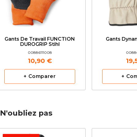
Gants De Travail FUNCTION
Gants Dynam
DUROGRIP Stihl
00886111008
00886
10,90 €
19,
+ Comparer
+ Co
N'oubliez pas