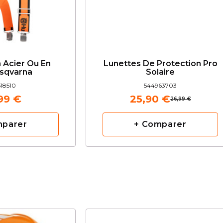
n Acier Ou En
Lunettes De Protection Pro
usqvarna
Solaire
18510
544963703
99 €
25,90 €
26,99 €
mparer
+ Comparer