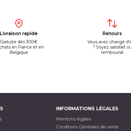
Livraison rapide
Retours
Gratuite dès 300€
Vous avez changé d’a
chats en France et en
? Soyez satisfait o
Belgique
remboursé
S
INFORMATIONS LÉGALES
s
Mentions légales
Conditions Générales de vente