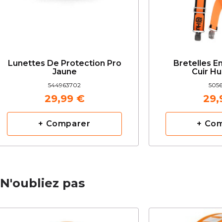
Lunettes De Protection Pro
Bretelles E
Jaune
Cuir H
544963702
5056
29,99 €
29,
+ Comparer
+ Co
N'oubliez pas