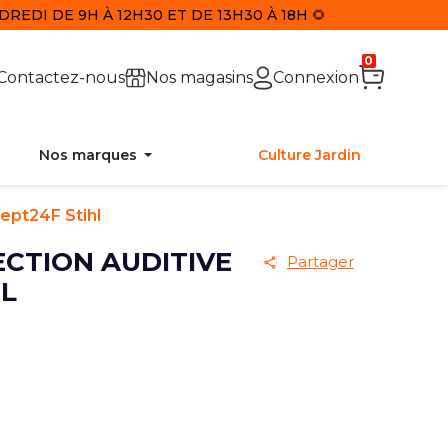
REDI DE 9H À 12H30 ET DE 13H30 À 18H 🌻
0
Contactez-nous
Nos magasins
Connexion
Nos marques
Culture Jardin
ept24F Stihl
CTION AUDITIVE
Partager
L