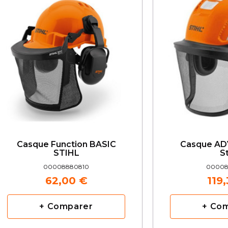
Casque Function BASIC
Casque AD
STIHL
St
00008880810
00008
62,00 €
119
+ Comparer
+ Co