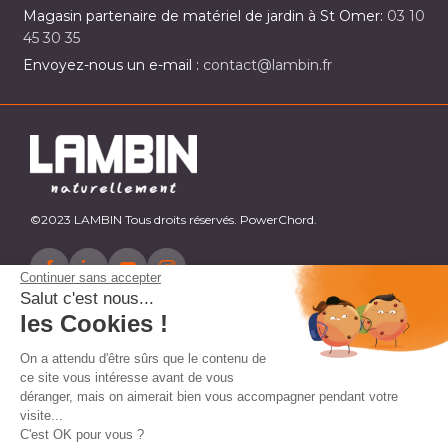
Magasin partenaire de matériel de jardin à St Omer:
03 10
45 30 35
Envoyez-nous un e-mail :
contact@lambin.fr
©2023 LAMBIN Tous droits réservés. PowerChord.
Continuer sans accepter
Salut c'est nous...
les Cookies !
On a attendu d'être sûrs que le contenu de
ce site vous intéresse avant de vous
déranger, mais on aimerait bien vous accompagner pendant votre
visite...
C'est OK pour vous ?