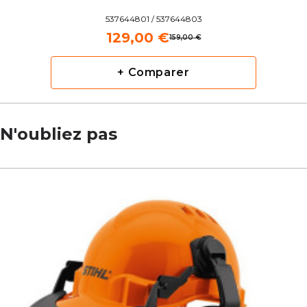
537644801 / 537644803
129,00 €
159,00 €
+ Comparer
N'oubliez pas