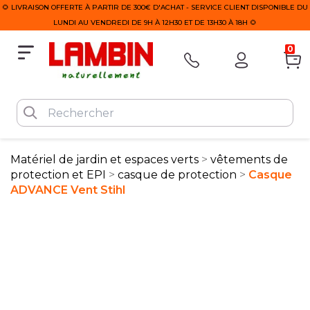
🌻 LIVRAISON OFFERTE À PARTIR DE 300€ D'ACHAT - SERVICE CLIENT DISPONIBLE DU
LUNDI AU VENDREDI DE 9H À 12H30 ET DE 13H30 À 18H 🌻
0
Matériel de jardin et espaces verts
vêtements de
protection et EPI
casque de protection
Casque
ADVANCE Vent Stihl