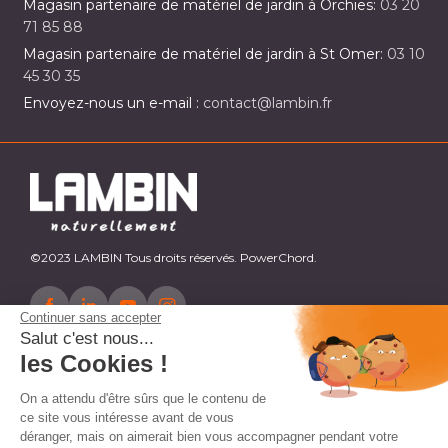
Magasin partenaire de matériel de jardin à Orchies:
03 20
71 85 88
Magasin partenaire de matériel de jardin à St Omer:
03 10
45 30 35
Envoyez-nous un e-mail :
contact@lambin.fr
©2023 LAMBIN Tous droits réservés. PowerChord.
Continuer sans accepter
Salut c'est nous...
les Cookies !
On a attendu d'être sûrs que le contenu de
ce site vous intéresse avant de vous
déranger, mais on aimerait bien vous accompagner pendant votre