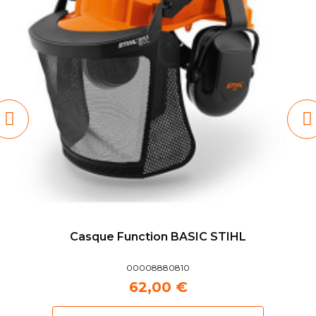
Casque Function BASIC STIHL
00008880810
62,00 €