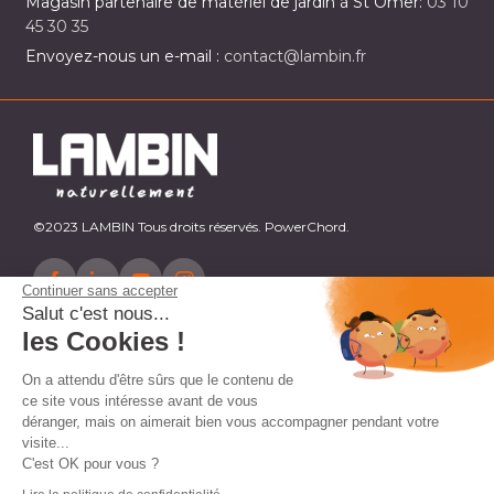
Magasin partenaire de matériel de jardin à St Omer:
03 10
45 30 35
Envoyez-nous un e-mail :
contact@lambin.fr
©2023 LAMBIN Tous droits réservés. PowerChord.
Continuer sans accepter
Salut c'est nous...
les Cookies !
On a attendu d'être sûrs que le contenu de
ce site vous intéresse avant de vous
déranger, mais on aimerait bien vous accompagner pendant votre
visite...
C'est OK pour vous ?