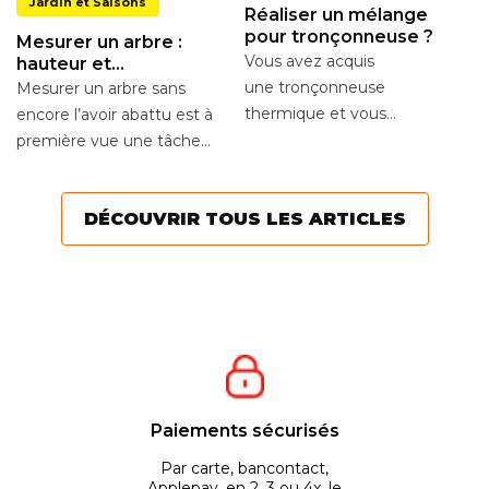
Jardin et Saisons
Réaliser un mélange
pour tronçonneuse ?
Mesurer un arbre :
Vous avez acquis
hauteur et
circonférence
une tronçonneuse
Mesurer un arbre sans
thermique et vous
encore l’avoir abattu est à
souhaitez réaliser un
première vue une tâche
mélange pour votre
ardue. Cependant, il existe
moteur ? Voici quelques...
diverses...
DÉCOUVRIR TOUS LES ARTICLES
Paiements sécurisés
Par carte, bancontact,
Applepay, en 2, 3 ou 4x, le