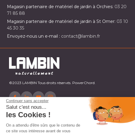
Magasin partenaire de matériel de jardin à Orchies:
03 20
71 85 88
Magasin partenaire de matériel de jardin à St Omer:
03 10
45 30 35
Envoyez-nous un e-mail :
contact@lambin.fr
©2023 LAMBIN Tous droits réservés. PowerChord.
Continuer sans accepter
Salut c'est nous...
les Cookies !
On a attendu d'être sûrs que le contenu de
ce site vous intéresse avant de vous