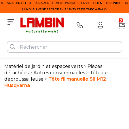
🌻 LIVRAISON OFFERTE À PARTIR DE 300€ D'ACHAT - SERVICE CLIENT DISPONIBLE DU
LUNDI AU VENDREDI DE 9H À 12H30 ET DE 13H30 À 18H 🌻
0
Matériel de jardin et espaces verts
Pièces
détachées
Autres consommables
Tête de
débroussailleuse
Tête fil manuelle SII M12
Husqvarna