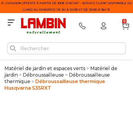
🌻 LIVRAISON OFFERTE À PARTIR DE 300€ D'ACHAT - SERVICE CLIENT DISPONIBLE DU
LUNDI AU VENDREDI DE 9H À 12H30 ET DE 13H30 À 18H 🌻
0
Matériel de jardin et espaces verts
Matériel de
jardin
Débroussailleuse
Débroussailleuse
thermique
Débroussailleuse thermique
Husqvarna 535RXT