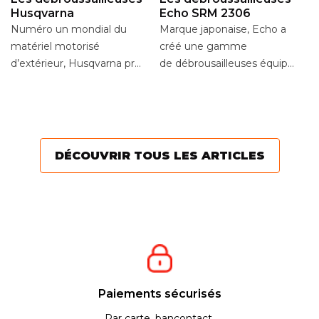
Husqvarna
Echo SRM 2306
Numéro un mondial du
Marque japonaise, Echo a
L
matériel motorisé
créé une gamme
d
d’extérieur, Husqvarna propose
de débrousailleuses équipées d
Se
une large gamme pour
lanceur à rappel
dé
entretenir votre jardin....
automatique avec
va
système...
te
pe
DÉCOUVRIR TOUS LES ARTICLES
Paiements sécurisés
Par carte, bancontact,