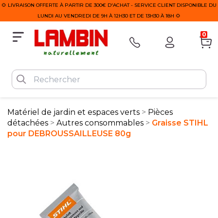
🌻 LIVRAISON OFFERTE À PARTIR DE 300€ D'ACHAT - SERVICE CLIENT DISPONIBLE DU
LUNDI AU VENDREDI DE 9H À 12H30 ET DE 13H30 À 18H 🌻
0
Matériel de jardin et espaces verts
Pièces
détachées
Autres consommables
Graisse STIHL
pour DEBROUSSAILLEUSE 80g