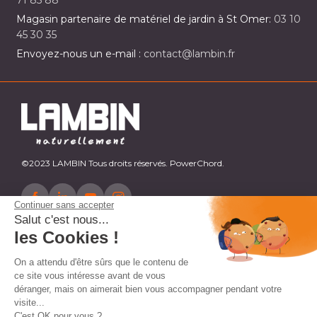
71 85 88
Magasin partenaire de matériel de jardin à St Omer:
03 10
45 30 35
Envoyez-nous un e-mail :
contact@lambin.fr
©2023 LAMBIN Tous droits réservés. PowerChord.
Continuer sans accepter
Salut c'est nous...
les Cookies !
On a attendu d'être sûrs que le contenu de
ce site vous intéresse avant de vous
déranger, mais on aimerait bien vous accompagner pendant votre
visite...
C'est OK pour vous ?