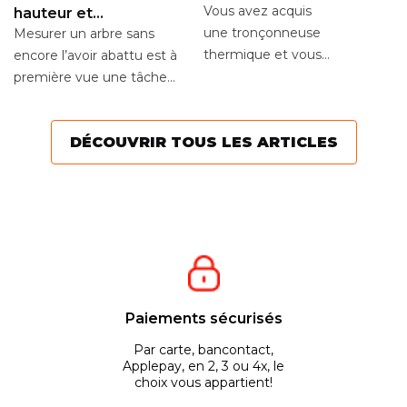
Vous avez acquis
hauteur et
circonférence
une tronçonneuse
Mesurer un arbre sans
thermique et vous
encore l’avoir abattu est à
souhaitez réaliser un
première vue une tâche
mélange pour votre
ardue. Cependant, il existe
moteur ? Voici quelques...
diverses...
DÉCOUVRIR TOUS LES ARTICLES
Paiements sécurisés
Par carte, bancontact,
Applepay, en 2, 3 ou 4x, le
choix vous appartient!