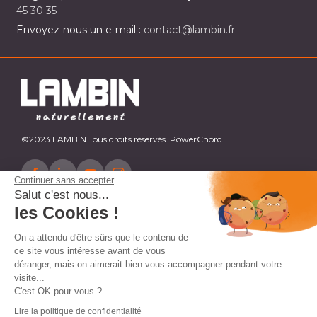
45 30 35
Envoyez-nous un e-mail :
contact@lambin.fr
©2023 LAMBIN Tous droits réservés. PowerChord.
Continuer sans accepter
Salut c'est nous...
les Cookies !
On a attendu d'être sûrs que le contenu de
ce site vous intéresse avant de vous
déranger, mais on aimerait bien vous accompagner pendant votre
visite...
C'est OK pour vous ?
Lire la politique de confidentialité