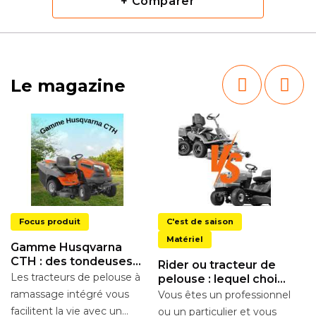
+ Comparer
Le magazine
Focus produit
C'est de saison
Matériel
Gamme Husqvarna
CTH : des tondeuses
Rider ou tracteur de
autoportées à
Les tracteurs de pelouse à
pelouse : lequel choisir
L
ramassage intégré
?
ramassage intégré vous
Vous êtes un professionnel
t
facilitent la vie avec un
ou un particulier et vous