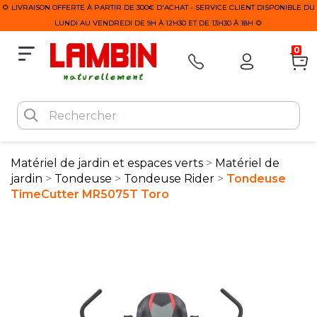
🌻 LIVRAISON OFFERTE À PARTIR DE 300€ D'ACHAT - SERVICE CLIENT DISPONIBLE DU
LUNDI AU VENDREDI DE 9H À 12H30 ET DE 13H30 À 18H 🌻
0
Matériel de jardin et espaces verts
Matériel de
jardin
Tondeuse
Tondeuse Rider
Tondeuse
TimeCutter MR5075T Toro