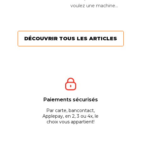
W
U
rendement élevé, de
voulez une machine
c’
nombreuses fonctions...
puissante et maniable
de
pour tondre en toute...
a
to
DÉCOUVRIR TOUS LES ARTICLES
Paiements sécurisés
Par carte, bancontact,
Applepay, en 2, 3 ou 4x, le
choix vous appartient!