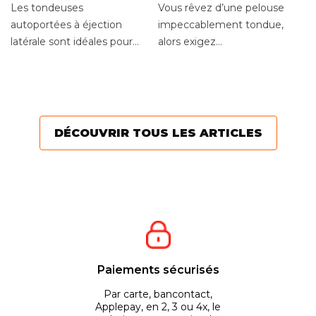
éjection latérale
Les tondeuses
Vous rêvez d’une pelouse
L
autoportées à éjection
impeccablement tondue,
P
latérale sont idéales pour
alors exigez
Vo
les grandes étendues de
une tondeuse de
d’
gazon. Particuliers ou...
professionnels, qui vous
ut
offrira des...
fi
pl
DÉCOUVRIR TOUS LES ARTICLES
Paiements sécurisés
Par carte, bancontact,
Applepay, en 2, 3 ou 4x, le