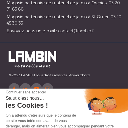
Magasin partenaire de matériel de jardin à Orchies:
03 20
71 85 88
Magasin partenaire de matériel de jardin à St Omer:
03 10
45 30 35
Envoyez-nous un e-mail :
contact@lambin.fr
©2023 LAMBIN Tous droits réservés. PowerChord.
Continuer sans accepter
Salut c'est nous...
les Cookies !
On a attendu d'être sûrs que le contenu de
ce site vous intéresse avant de vous
déranger, mais on aimerait bien vous accompagner pendant votre