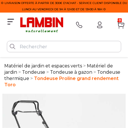
🌻 LIVRAISON OFFERTE À PARTIR DE 300€ D'ACHAT - SERVICE CLIENT DISPONIBLE DU
LUNDI AU VENDREDI DE 9H À 12H30 ET DE 13H30 À 18H 🌻
0
Matériel de jardin et espaces verts
Matériel de
jardin
Tondeuse
Tondeuse à gazon
Tondeuse
thermique
Tondeuse Proline grand rendement
Toro