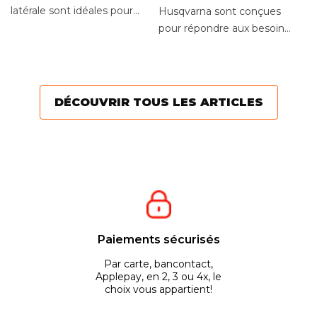
H
latérale sont idéales pour
Husqvarna sont conçues
Vo
les grandes étendues de
pour répondre aux besoins
i
gazon. Particuliers ou...
de chaque type
al
de pelouse. Parmi la large
u
gamme de...
pr
DÉCOUVRIR TOUS LES ARTICLES
of
Paiements sécurisés
Par carte, bancontact,
Applepay, en 2, 3 ou 4x, le
choix vous appartient!