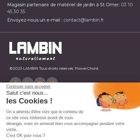
Magasin partenaire de matériel de jardin à St Omer:
03 10
45 30 35
Envoyez-nous un e-mail :
contact@lambin.fr
©2023 LAMBIN Tous droits réservés. PowerChord.
Continuer sans accepter
Salut c'est nous...
les Cookies !
On a attendu d'être sûrs que le contenu de
ce site vous intéresse avant de vous
déranger, mais on aimerait bien vous accompagner pendant votre
visite...
C'est OK pour vous ?