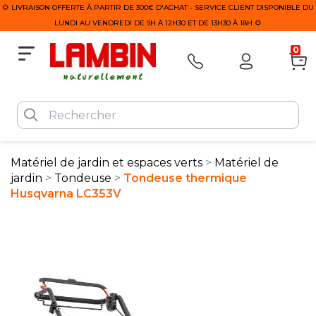
🌻 LIVRAISON OFFERTE À PARTIR DE 300€ D'ACHAT - SERVICE CLIENT DISPONIBLE DU
LUNDI AU VENDREDI DE 9H À 12H30 ET DE 13H30 À 18H 🌻
0
Matériel de jardin et espaces verts
Matériel de
jardin
Tondeuse
Tondeuse thermique
Husqvarna LC353V