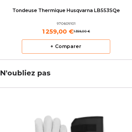
Tondeuse Thermique Husqvarna LB553SQe
970609101
1 259,00 €
1 359,00 €
+ Comparer
N'oubliez pas