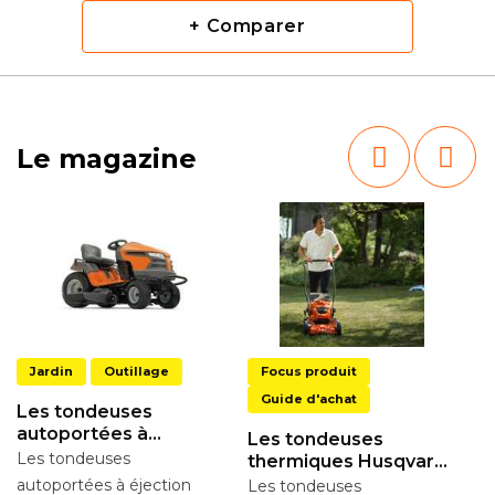
+ Comparer
Le magazine
Jardin
Outillage
Focus produit
Guide d'achat
Les tondeuses
autoportées à
Les tondeuses
éjection latérale
Les tondeuses
thermiques Husqvarna
L
de la gamme LC
autoportées à éjection
Les tondeuses