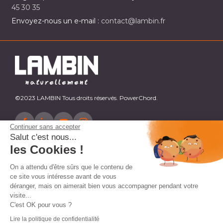
45 30 35
Envoyez-nous un e-mail :
contact@lambin.fr
©2023 LAMBIN Tous droits réservés. PowerChord.
Continuer sans accepter
Salut c'est nous...
les Cookies !
On a attendu d'être sûrs que le contenu de
ce site vous intéresse avant de vous
déranger, mais on aimerait bien vous accompagner pendant votre
visite...
C'est OK pour vous ?
Lire la politique de confidentialité