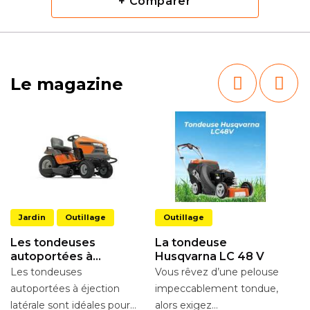
+ Comparer
Le magazine
Jardin
Outillage
Outillage
Les tondeuses
La tondeuse
autoportées à
Husqvarna LC 48 V
éjection latérale
Les tondeuses
Vous rêvez d’une pelouse
L
autoportées à éjection
impeccablement tondue,
P
latérale sont idéales pour
alors exigez