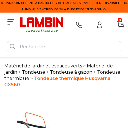
🌻 LIVRAISON OFFERTE À PARTIR DE 300€ D'ACHAT - SERVICE CLIENT DISPONIBLE DU
LUNDI AU VENDREDI DE 9H À 12H30 ET DE 13H30 À 18H 🌻
0
Matériel de jardin et espaces verts
Matériel de
jardin
Tondeuse
Tondeuse à gazon
Tondeuse
thermique
Tondeuse thermique Husqvarna
GX560