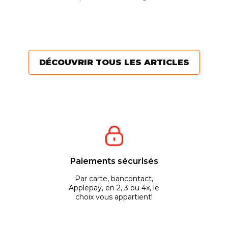
Vo
les grandes étendues de
une tondeuse de
d’
gazon. Particuliers ou...
professionnels, qui vous
ut
offrira des...
fi
pl
DÉCOUVRIR TOUS LES ARTICLES
Paiements sécurisés
Par carte, bancontact,
Applepay, en 2, 3 ou 4x, le
choix vous appartient!