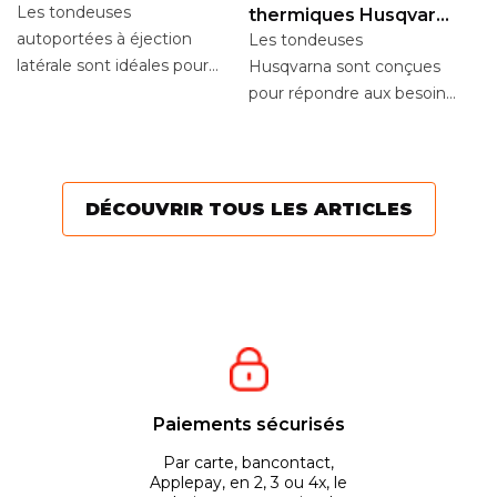
éjection latérale
Les tondeuses
thermiques Husqvarna
L
de la gamme LC
autoportées à éjection
Les tondeuses
H
latérale sont idéales pour
Husqvarna sont conçues
Vo
les grandes étendues de
pour répondre aux besoins
i
gazon. Particuliers ou...
de chaque type
al
de pelouse. Parmi la large
u
gamme de...
pr
DÉCOUVRIR TOUS LES ARTICLES
of
Paiements sécurisés
Par carte, bancontact,
Applepay, en 2, 3 ou 4x, le