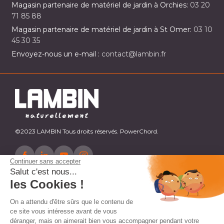
Magasin partenaire de matériel de jardin à Orchies:
03 20
71 85 88
Magasin partenaire de matériel de jardin à St Omer:
03 10
45 30 35
Envoyez-nous un e-mail :
contact@lambin.fr
©2023 LAMBIN Tous droits réservés. PowerChord.
Continuer sans accepter
Salut c'est nous...
les Cookies !
On a attendu d'être sûrs que le contenu de
ce site vous intéresse avant de vous
déranger, mais on aimerait bien vous accompagner pendant votre