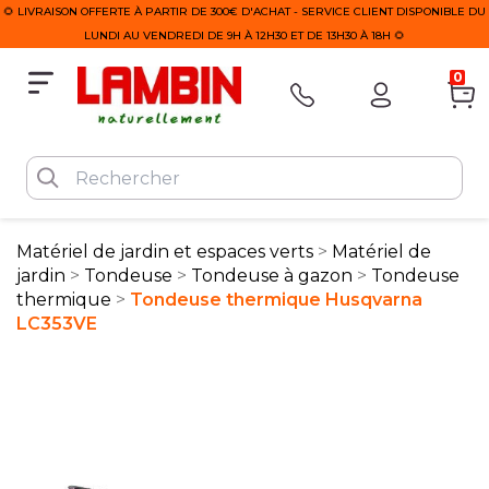
🌻 LIVRAISON OFFERTE À PARTIR DE 300€ D'ACHAT - SERVICE CLIENT DISPONIBLE DU
LUNDI AU VENDREDI DE 9H À 12H30 ET DE 13H30 À 18H 🌻
0
Matériel de jardin et espaces verts
Matériel de
jardin
Tondeuse
Tondeuse à gazon
Tondeuse
thermique
Tondeuse thermique Husqvarna
LC353VE