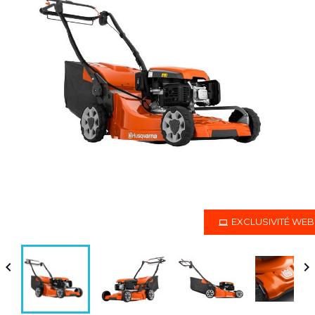
EXCLUSIVITÉ WEB

