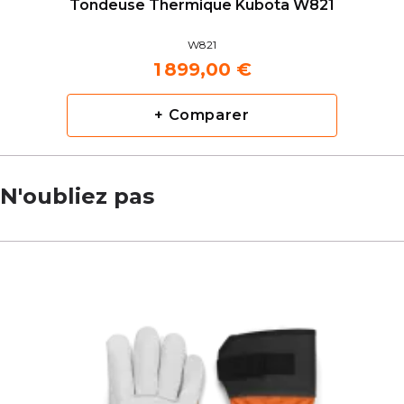
Tondeuse Thermique Kubota W821
W821
1 899,00 €
+ Comparer
N'oubliez pas