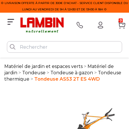
🌻 LIVRAISON OFFERTE À PARTIR DE 300€ D'ACHAT - SERVICE CLIENT DISPONIBLE DU
LUNDI AU VENDREDI DE 9H À 12H30 ET DE 13H30 À 18H 🌻
0
Matériel de jardin et espaces verts
Matériel de
jardin
Tondeuse
Tondeuse à gazon
Tondeuse
thermique
Tondeuse AS53 2T ES 4WD