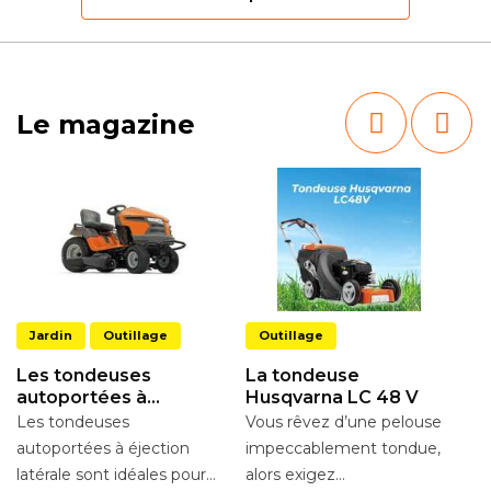
Le magazine
Jardin
Outillage
Outillage
Les tondeuses
La tondeuse
autoportées à
Husqvarna LC 48 V
éjection latérale
Les tondeuses
Vous rêvez d’une pelouse
L
autoportées à éjection
impeccablement tondue,
P
latérale sont idéales pour
alors exigez
Vo