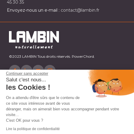
45 30 35
Envoyez-nous un e-mail :
contact@lambin.fr
©2023 LAMBIN Tous droits réservés. PowerChord.
Continuer sans accepter
Salut c'est nous...
les Cookies !
On a attendu d'être sûrs que le contenu de
ce site vous intéresse avant de vous
déranger, mais on aimerait bien vous accompagner pendant votre
visite...
C'est OK pour vous ?
Lire la politique de confidentialité