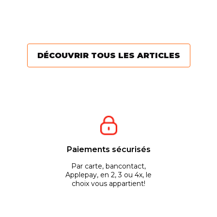
les grandes étendues de
une tondeuse de
d’
gazon. Particuliers ou...
professionnels, qui vous
ut
offrira des...
fi
pl
DÉCOUVRIR TOUS LES ARTICLES
Paiements sécurisés
Par carte, bancontact,
Applepay, en 2, 3 ou 4x, le
choix vous appartient!