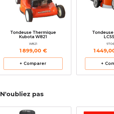
Tondeuse Thermique
Tondeuse
Kubota W821
LC5
W821
9706
1 899,00 €
1 449,0
+ Comparer
+ Co
N'oubliez pas