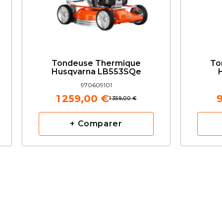
Tondeuse Thermique
To
Husqvarna LB553SQe
970609101
1 259,00 €
1 359,00 €
+ Comparer