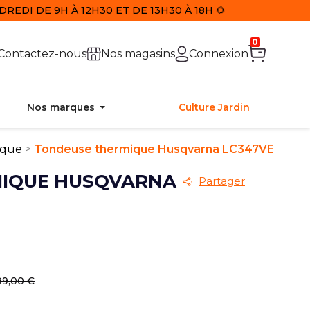
REDI DE 9H À 12H30 ET DE 13H30 À 18H 🌻
0
Contactez-nous
Nos magasins
Connexion
Nos marques
Culture Jardin
ique
Tondeuse thermique Husqvarna LC347VE
IQUE HUSQVARNA
Partager
99,00 €