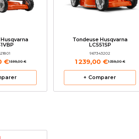
 Husqvarna
Tondeuse Husqvarna
51VBP
LC551SP
21801
967343202
0 €
1 239,00 €
1 599,00 €
1 359,00 €
mparer
+ Comparer