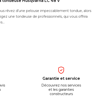
a tondeuse Husqvarna LC 48 V
us rêvez d’une pelouse impeccablement tondue, alors
igez une tondeuse de professionnels, qui vous offrira
s...
Garantie et service
vis
Découvrez nos services
u
et les garanties
constructeurs