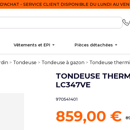
D'ACHAT - SERVICE CLIENT DISPONIBLE DU LUNDI AU VEND
Vêtements et EPI
Pièces détachées
rdin
Tondeuse
Tondeuse à gazon
Tondeuse therm
TONDEUSE THERM
LC347VE
970541401
859,00 €
8