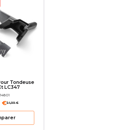
 Pour Tondeuse
Et LC347
14801
 €
54,99 €
mparer