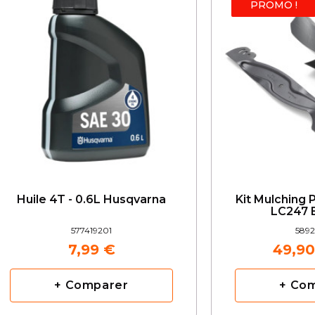
PROMO !
Huile 4T - 0.6L Husqvarna
Kit Mulching
LC247 
577419201
5892
7,99 €
49,90
+ Comparer
+ Co