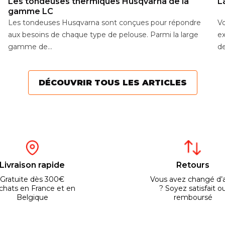
Les tondeuses thermiques Husqvarna de la
L
gamme LC
Les tondeuses Husqvarna sont conçues pour répondre
Vo
aux besoins de chaque type de pelouse. Parmi la large
ex
gamme de...
de
DÉCOUVRIR TOUS LES ARTICLES
Livraison rapide
Retours
Gratuite dès 300€
Vous avez changé d’a
chats en France et en
? Soyez satisfait o
Belgique
remboursé