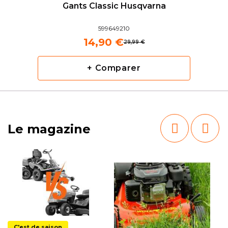
Gants Classic Husqvarna
599649210
14,90 €
29,99 €
+ Comparer
Le magazine
C'est de saison