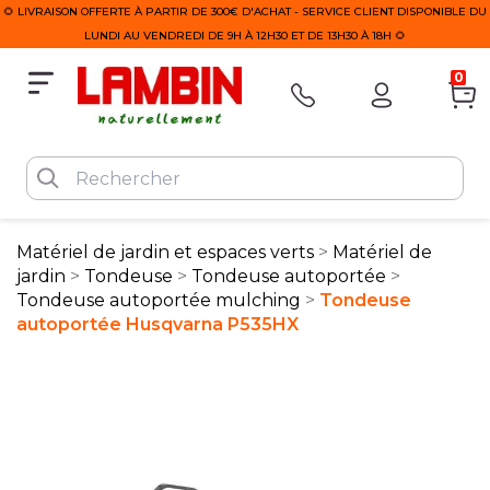
🌻 LIVRAISON OFFERTE À PARTIR DE 300€ D'ACHAT - SERVICE CLIENT DISPONIBLE DU
LUNDI AU VENDREDI DE 9H À 12H30 ET DE 13H30 À 18H 🌻
0
Matériel de jardin et espaces verts
Matériel de
jardin
Tondeuse
Tondeuse autoportée
Tondeuse autoportée mulching
Tondeuse
autoportée Husqvarna P535HX