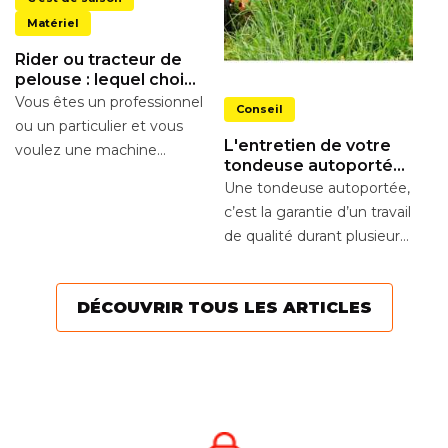
Matériel
Rider ou tracteur de
pelouse : lequel choisir
Q
?
Vous êtes un professionnel
Conseil
a
ou un particulier et vous
t
Lo
L'entretien de votre
voulez une machine
e
un
tondeuse autoportée
puissante et maniable
m
Wolf
Une tondeuse autoportée,
pour tondre en toute...
1
c’est la garantie d’un travail
to
de qualité durant plusieurs
années. Mais comme pour
toutes...
DÉCOUVRIR TOUS LES ARTICLES