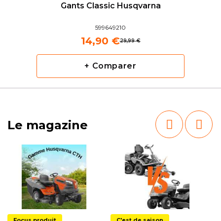
Gants Classic Husqvarna
599649210
14,90 €
29,99 €
+ Comparer
Le magazine
Focus produit
C'est de saison