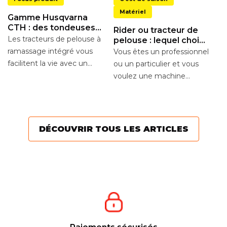
Matériel
Gamme Husqvarna
CTH : des tondeuses
Rider ou tracteur de
autoportées à
Les tracteurs de pelouse à
pelouse : lequel choisir
L
ramassage intégré
?
ramassage intégré vous
Vous êtes un professionnel
t
facilitent la vie avec un
ou un particulier et vous
W
U
rendement élevé, de
voulez une machine
c’
nombreuses fonctions...
puissante et maniable
de
pour tondre en toute...
a
to
DÉCOUVRIR TOUS LES ARTICLES