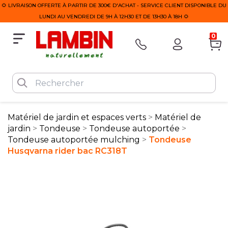
🌻 LIVRAISON OFFERTE À PARTIR DE 300€ D'ACHAT - SERVICE CLIENT DISPONIBLE DU
LUNDI AU VENDREDI DE 9H À 12H30 ET DE 13H30 À 18H 🌻
0
Matériel de jardin et espaces verts
Matériel de
jardin
Tondeuse
Tondeuse autoportée
Tondeuse autoportée mulching
Tondeuse
Husqvarna rider bac RC318T