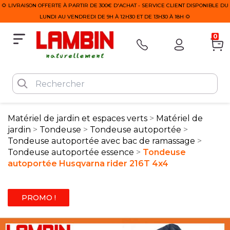
🌻 LIVRAISON OFFERTE À PARTIR DE 300€ D'ACHAT - SERVICE CLIENT DISPONIBLE DU
LUNDI AU VENDREDI DE 9H À 12H30 ET DE 13H30 À 18H 🌻
0
Matériel de jardin et espaces verts
Matériel de
jardin
Tondeuse
Tondeuse autoportée
Tondeuse autoportée avec bac de ramassage
Tondeuse autoportée essence
Tondeuse
autoportée Husqvarna rider 216T 4x4
PROMO !