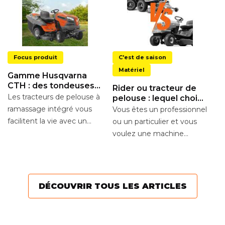
Focus produit
C'est de saison
Matériel
Gamme Husqvarna
CTH : des tondeuses
Rider ou tracteur de
autoportées à
Les tracteurs de pelouse à
pelouse : lequel choisir
L
ramassage intégré
?
ramassage intégré vous
Vous êtes un professionnel
t
facilitent la vie avec un
ou un particulier et vous
W
U
rendement élevé, de
voulez une machine
c’
nombreuses fonctions...
puissante et maniable
de
pour tondre en toute...
a
to
DÉCOUVRIR TOUS LES ARTICLES