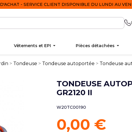
D'ACHAT - SERVICE CLIENT DISPONIBLE DU LUNDI AU VEND
Vêtements et EPI
Pièces détachées
rdin
Tondeuse
Tondeuse autoportée
Tondeuse aut
TONDEUSE AUTO
GR2120 II
W20TC00190
0,00 €