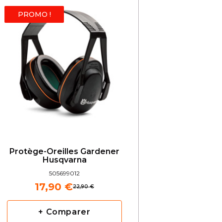
PROMO !
Protège-Oreilles Gardener
Husqvarna
505699012
17,90 €
22,90 €
+ Comparer