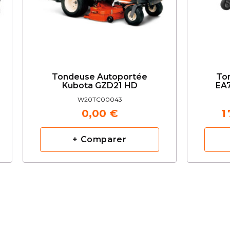
Tondeuse Autoportée
To
Kubota GZD21 HD
EA
W20TC00043
0,00 €
1
+ Comparer