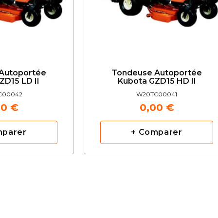
Autoportée
Tondeuse Autoportée
ZD15 LD II
Kubota GZD15 HD II
C00042
W20TC00041
00 €
0,00 €
mparer
+ Comparer