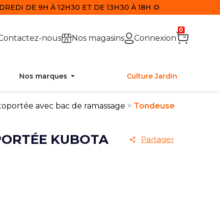
REDI DE 9H À 12H30 ET DE 13H30 À 18H 🌻
0
Contactez-nous
Nos magasins
Connexion
Nos marques
Culture Jardin
oportée avec bac de ramassage
Tondeuse
PORTÉE KUBOTA
Partager