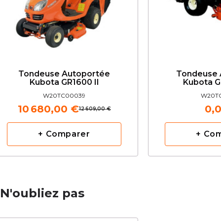
Tondeuse Autoportée
Tondeuse 
Kubota GR1600 II
Kubota G
W20TC00039
W20T
10 680,00 €
0,
12 609,00 €
+ Comparer
+ Co
N'oubliez pas