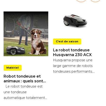
C'est de saison
La robot tondeuse
Husqvarna 230 ACX
Husqvarna propose une
F
large gamme de robots
Matériel
t
tondeuses performants.
é
H
Robot tondeuse et
Parmi eux, la tondeuse
3
ma
animaux : quels sont
automatique 230 ACX.
ma
les dangers ?
Le robot tondeuse est
Quels...
m
une tondeuse
se
automatique totalement
fiable et sécurisée. Doté