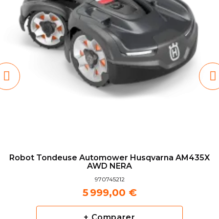
Robot Tondeuse Automower Husqvarna AM435X
AWD NERA
970745212
5 999,00 €
+ Comparer