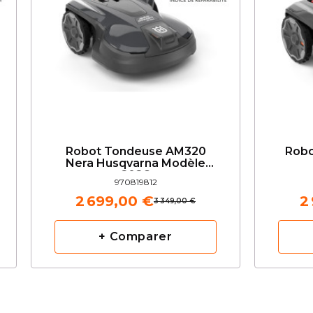
Robot Tondeuse AM320
Rob
Nera Husqvarna Modèle
2026
970819812
2 699,00 €
2
3 349,00 €
+ Comparer