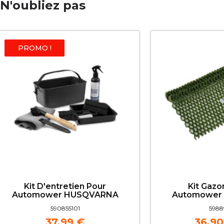
N'oubliez pas
PROMO !
Kit D'entretien Pour
Kit Gazo
Automower HUSQVARNA
Automower
590855101
5988
37,99 €
36,90