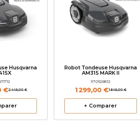
use Husqvarna
Robot Tondeuse Husqvarna
415X
AM315 MARK II
71712
970526812
0 €
1 299,00 €
2 449,00 €
1 849,00 €
mparer
+ Comparer