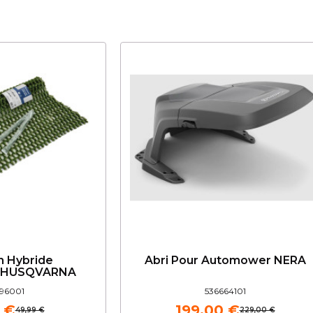
n Hybride
Abri Pour Automower NERA
 HUSQVARNA
96001
536664101
 €
199,00 €
49,99 €
229,00 €