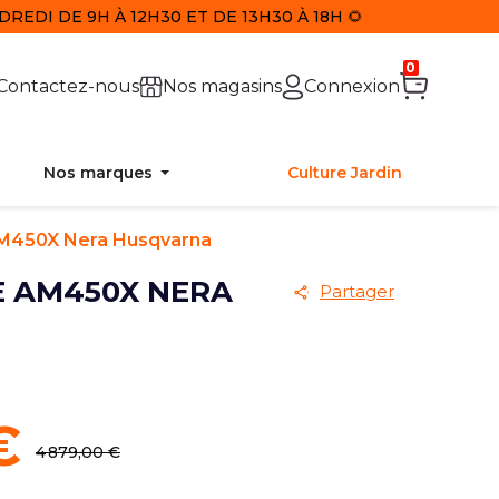
REDI DE 9H À 12H30 ET DE 13H30 À 18H 🌻
0
Contactez-nous
Nos magasins
Connexion
Nos marques
Culture Jardin
M450X Nera Husqvarna
 AM450X NERA
Partager
€
4 879,00 €