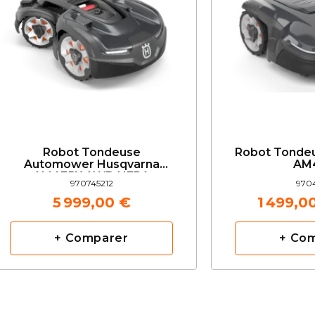
Robot Tondeuse
Robot Tonde
Automower Husqvarna
AM
AM435X AWD NERA
970745212
9704
5 999,00 €
1 499,0
+ Comparer
+ Co