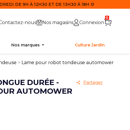
REDI DE 9H À 12H30 ET DE 13H30 À 18H 🌻
0
Contactez-nous
Nos magasins
Connexion
Nos marques
Culture Jardin
ondeuse
Lame pour robot tondeuse automower
ONGUE DURÉE -
Partager
POUR AUTOMOWER