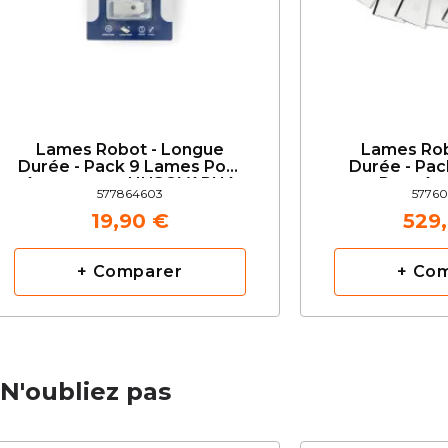
Lames Robot - Longue
Lames Ro
Durée - Pack 9 Lames Pour
Durée - Pa
Automower HUSQVARNA
Pour A
577864603
5776
Husq
19,90 €
529
+ Comparer
+ Co
N'oubliez pas