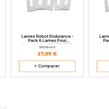
Lames Robot Endurance -
Lame
Pack 6 Lames Pour
Pa
Automower HUSQVARNA
Aut
595084401
27,99 €
+ Comparer