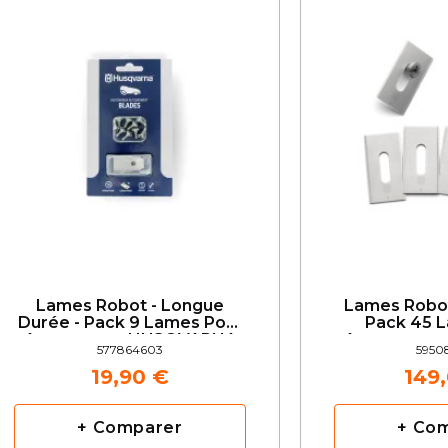
Lames Robot - Longue
Lames Robot
Durée - Pack 9 Lames Pour
Pack 45 
Automower HUSQVARNA
Automower
577864603
5950
19,90 €
149
+ Comparer
+ Co