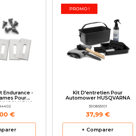
PROMO !
 Endurance -
Kit D'entretien Pour
Lames Pour
Automower HUSQVARNA
 HUSQVARNA
84402
590855101
,00 €
37,99 €
mparer
+ Comparer