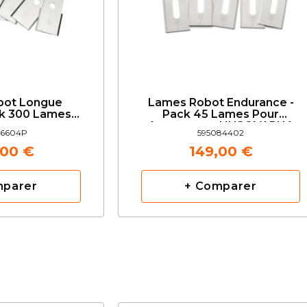
bot Longue
Lames Robot Endurance -
ck 300 Lames
Pack 45 Lames Pour
utomower
Automower HUSQVARNA
06604P
595084402
varna
,00 €
149,00 €
mparer
+ Comparer