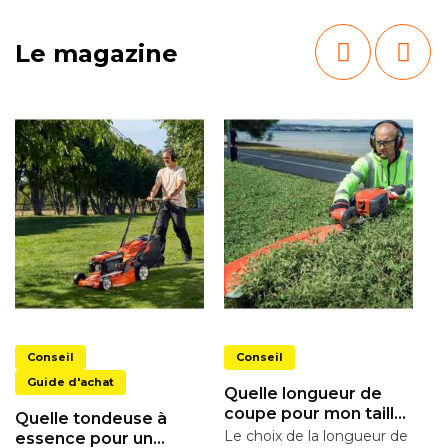
Le magazine
F
Conseil
Conseil
t
é
H
Guide d'achat
Quelle longueur de
3
ma
coupe pour mon taille-
Quelle tondeuse à
ma
haies ?
Le choix de la longueur de
essence pour un