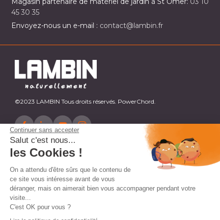
Magasin partenaire de matériel de jardin à St Omer:
03 10
45 30 35
Envoyez-nous un e-mail :
contact@lambin.fr
©2023 LAMBIN Tous droits réservés. PowerChord.
Continuer sans accepter
Salut c'est nous...
les Cookies !
On a attendu d'être sûrs que le contenu de
ce site vous intéresse avant de vous
déranger, mais on aimerait bien vous accompagner pendant votre
visite...
C'est OK pour vous ?