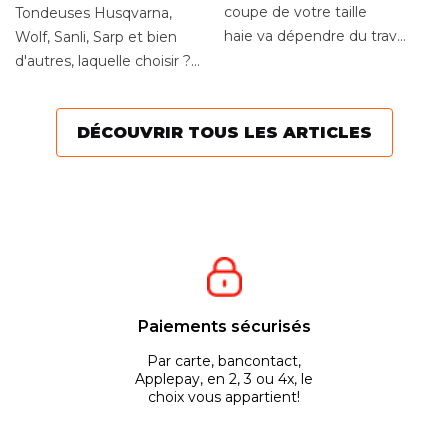
m
terrain de 1 000m2 à 2
coupe de votre taille
Tondeuses Husqvarna,
000m2 ?
se
haie va dépendre du travail
Wolf, Sanli, Sarp et bien
à réaliser. Entre les tailles-
d'autres, laquelle choisir ?
haies à...
Quelle tondeuse à
essence correspond le...
DÉCOUVRIR TOUS LES ARTICLES
Paiements sécurisés
Par carte, bancontact,
Applepay, en 2, 3 ou 4x, le
choix vous appartient!