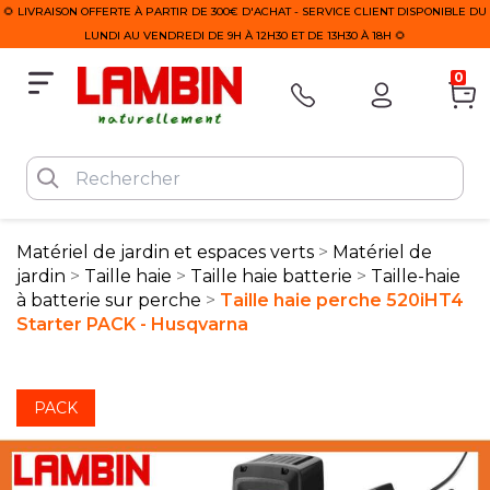
🌻 LIVRAISON OFFERTE À PARTIR DE 300€ D'ACHAT - SERVICE CLIENT DISPONIBLE DU
LUNDI AU VENDREDI DE 9H À 12H30 ET DE 13H30 À 18H 🌻
0
Matériel de jardin et espaces verts
Matériel de
jardin
Taille haie
Taille haie batterie
Taille-haie
à batterie sur perche
Taille haie perche 520iHT4
Starter PACK - Husqvarna
PACK