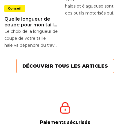
C
haies et élagueuse sont
Conseil
t
des outils motorisés qui
e
Po
Quelle longueur de
permettent d'entretenir
co
coupe pour mon taille-
jardins et forêts. Plus en
d’
haies ?
Le choix de la longueur de
détails,...
Le
coupe de votre taille
de
haie va dépendre du travail
à réaliser. Entre les tailles-
haies à...
DÉCOUVRIR TOUS LES ARTICLES
Paiements sécurisés