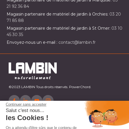
Magasin partenaire de matériel de jardin à Marquise:
03
21 92 36 84
Magasin partenaire de matériel de jardin à Orchies:
03 20
71 85 88
Magasin partenaire de matériel de jardin à St Omer:
03 10
45 30 35
Envoyez-nous un e-mail :
contact@lambin.fr
©2023 LAMBIN Tous droits réservés. PowerChord.
Continuer sans accepter
Salut c'est nous...
les Cookies !
On a attendu d'être sûrs que le contenu de