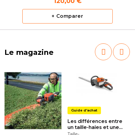
120,00 €
+ Comparer
Le magazine
Guide d'achat
Les différences entre
un taille-haies et une
élagueuse
Taille-