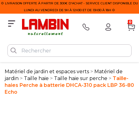
🌻 LIVRAISON OFFERTE À PARTIR DE 300€ D'ACHAT - SERVICE CLIENT DISPONIBLE DU
LUNDI AU VENDREDI DE 9H À 12H30 ET DE 13H30 À 18H 🌻
0
Matériel de jardin et espaces verts
Matériel de
jardin
Taille haie
Taille haie sur perche
Taille-
haies Perche à batterie DHCA-310 pack LBP 36-80
Echo