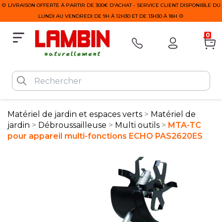
🌻 LIVRAISON OFFERTE À PARTIR DE 300€ D'ACHAT - SERVICE CLIENT DISPONIBLE DU
LUNDI AU VENDREDI DE 9H À 12H30 ET DE 13H30 À 18H 🌻
0
Matériel de jardin et espaces verts
Matériel de
jardin
Débroussailleuse
Multi outils
MTA-TC
pour appareil multi-fonctions ECHO PAS2620ES